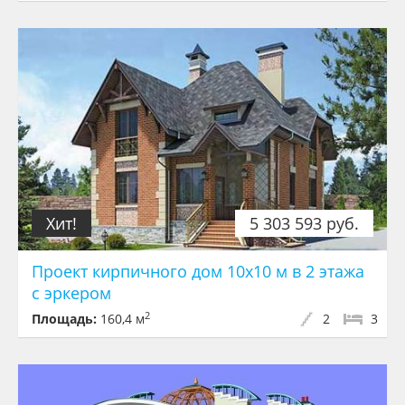
Хит!
5 303 593 руб.
Проект кирпичного дом 10х10 м в 2 этажа
с эркером
2
Площадь:
160,4 м
2
3