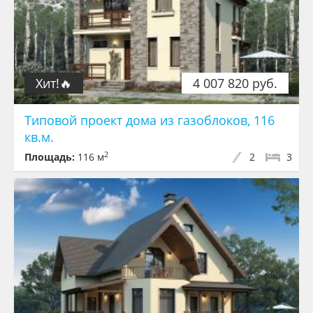
Хит!🔥
4 007 820 руб.
Типовой проект дома из газоблоков, 116
кв.м.
2
Площадь:
116 м
2
3