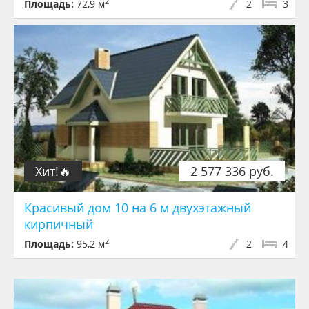
2
Площадь:
72,9 м
2
3
Хит!🔥
2 577 336 руб.
Красивый дом 10 на 6 м двухэтажный
кирпичный
2
Площадь:
95,2 м
2
4