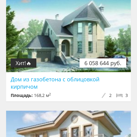
Хит!🔥
6 058 644 руб.
Дом из газобетона с облицовкой
кирпичом
2
Площадь:
168,2 м
2
3