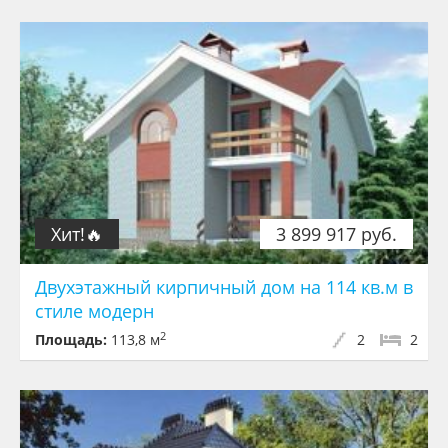
Хит!🔥
3 899 917 руб.
Двухэтажный кирпичный дом на 114 кв.м в
стиле модерн
2
Площадь:
113,8 м
2
2