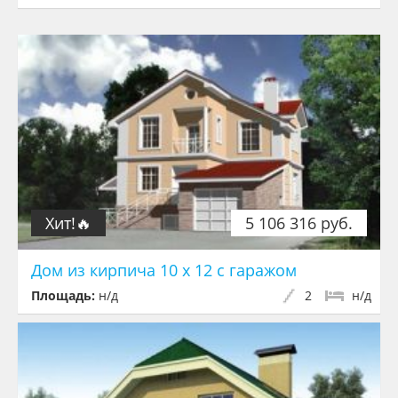
Хит!🔥
5 106 316 руб.
Дом из кирпича 10 х 12 с гаражом
Площадь:
н/д
2
н/д