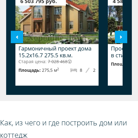
6 503 795 руб.
4 589 960
Гармоничный проект дома
Проект до
15.2x16.7 275.5 кв.м.
в стиле к
Старая цена:
7 028 468
😲
Площадь:
1
2
Площадь:
275,5 м
8
2
Как, из чего и где построить дом или
коттедж