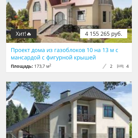
Хит!🔥
4 155 265 руб.
Проект дома из газоблоков 10 на 13 м с
мансардой с фигурной крышей
2
Площадь:
173,7 м
2
4