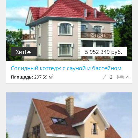
Хит!🔥
5 952 349 руб.
Солидный коттедж с сауной и бассейном
2
Площадь:
297,59 м
2
4