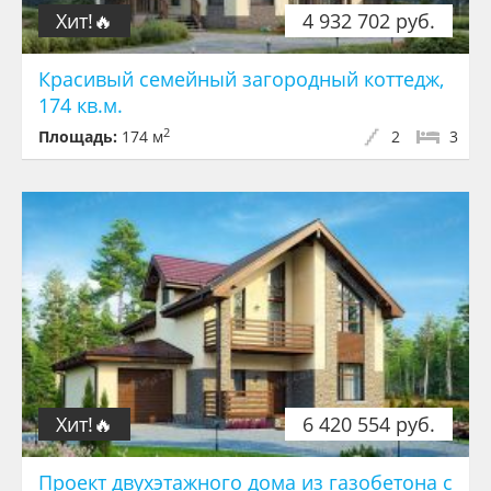
Хит!🔥
4 932 702 руб.
Красивый семейный загородный коттедж,
174 кв.м.
2
Площадь:
174 м
2
3
Хит!🔥
6 420 554 руб.
Проект двухэтажного дома из газобетона с