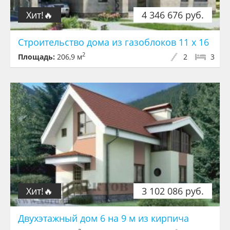
Хит!🔥
4 346 676 руб.
Строительство дома из газоблоков 11 х 16
2
Площадь:
206,9 м
2
3
Хит!🔥
3 102 086 руб.
Двухэтажный дом 6 на 9 м из кирпича