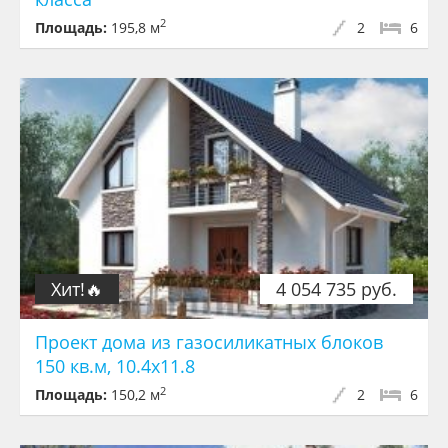
2
Площадь:
195,8 м
2
6
Хит!🔥
4 054 735 руб.
Проект дома из газосиликатных блоков
150 кв.м, 10.4x11.8
2
Площадь:
150,2 м
2
6