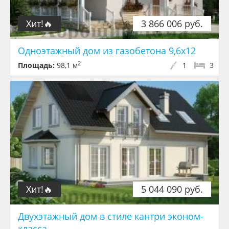
Хит!🔥
3 866 006 руб.
Одноэтажный дом из газобетона 9,6x12
2
Площадь:
98,1 м
1
3
Хит!🔥
5 044 090 руб.
Двухэтажный дом в стиле кантри эконом-
класса