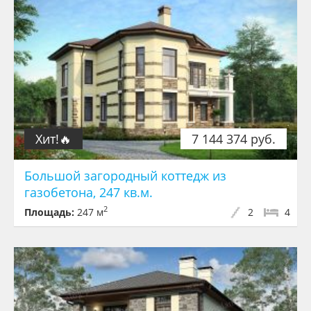
Хит!🔥
7 144 374 руб.
Большой загородный коттедж из
газобетона, 247 кв.м.
2
Площадь:
247 м
2
4