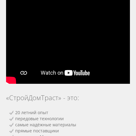
«СтройДомТраст» - это:
20 летний опыт
передовые технологии
самые надёжные материалы
прямые поставщики