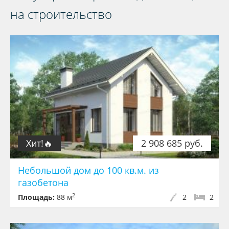
на строительство
Хит!🔥
2 908 685 руб.
Небольшой дом до 100 кв.м. из
газобетона
2
Площадь:
88 м
2
2