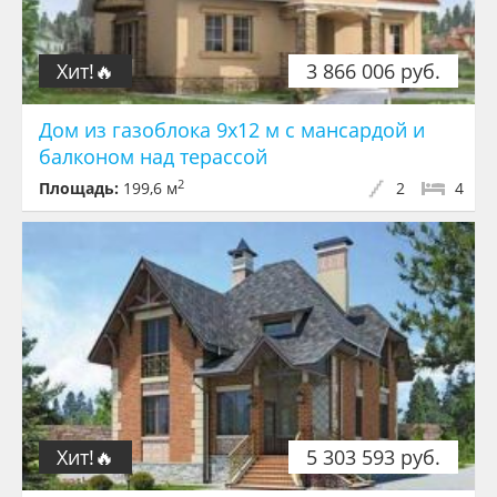
Хит!🔥
3 866 006 руб.
Дом из газоблока 9х12 м с мансардой и
балконом над терассой
2
Площадь:
199,6 м
2
4
Хит!🔥
5 303 593 руб.