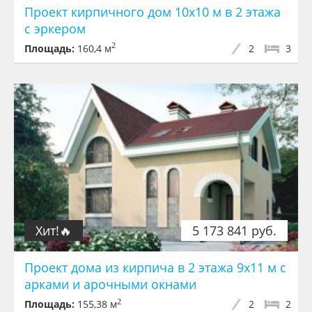
Проект кирпичного дом 10х10 м в 2 этажа
с эркером
2
Площадь:
160,4 м
2
3
Хит!🔥
5 173 841 руб.
Проект дома из кирпича в 2 этажа 9х11 м с
арками и арочными окнами
2
Площадь:
155,38 м
2
2