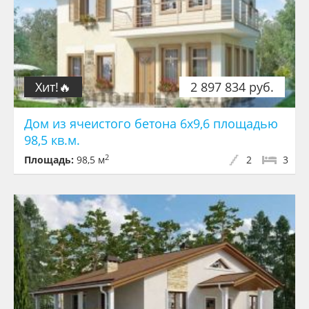
Хит!🔥
2 897 834 руб.
Дом из ячеистого бетона 6x9,6 площадью
98,5 кв.м.
2
Площадь:
98,5 м
2
3