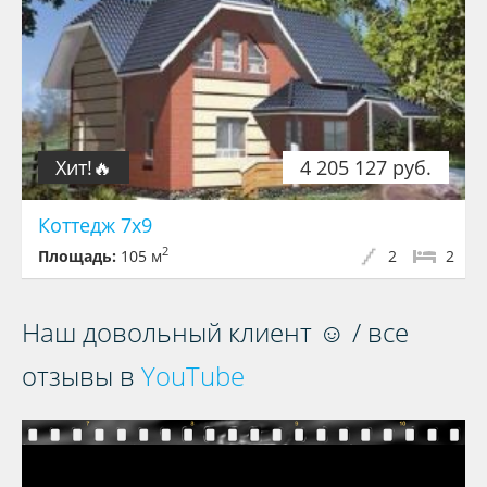
Хит!🔥
4 205 127 руб.
Коттедж 7х9
2
Площадь:
105 м
2
2
Наш довольный клиент ☺ / все
отзывы в
YouTube