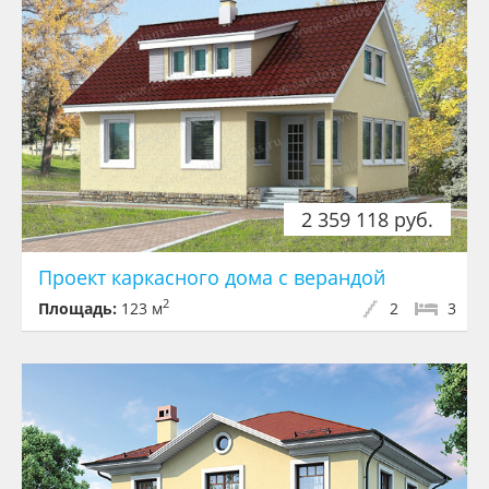
2 359 118 руб.
Проект каркасного дома с верандой
2
Площадь:
123 м
2
3