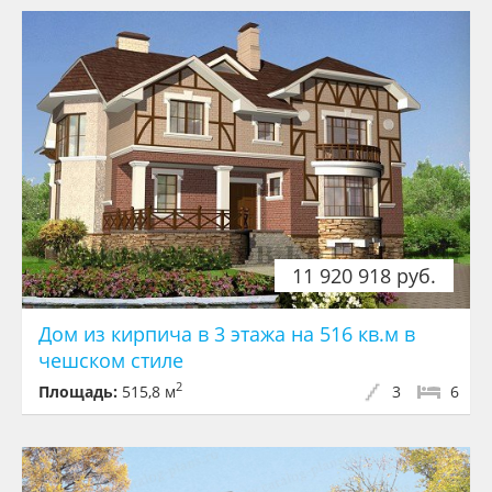
11 920 918 руб.
Дом из кирпича в 3 этажа на 516 кв.м в
чешском стиле
2
Площадь:
515,8 м
3
6