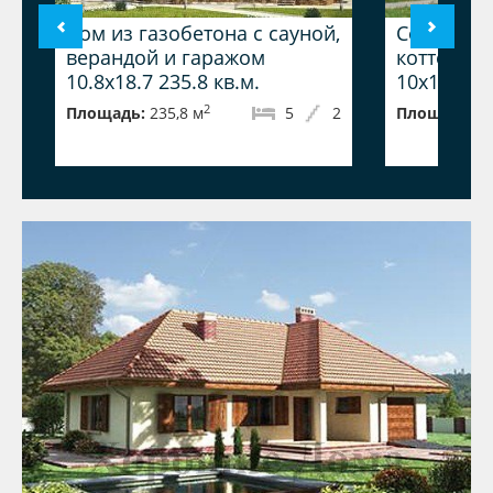
Дом из газобетона с сауной,
Современ
верандой и гаражом
коттедж и
10.8x18.7 235.8 кв.м.
10x12
2
Площадь:
235,8 м
5
2
Площадь:
1