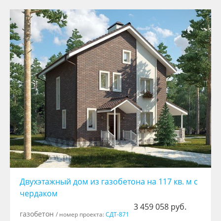
Двухэтажный дом из газобетона на 117 кв. м с
чердаком
3 459 058 руб.
газобетон
/ номер проекта:
СДТ-871