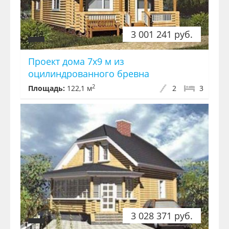
3 001 241 руб.
Проект дома 7x9 м из
оцилиндрованного бревна
2
Площадь:
122,1 м
2
3
3 028 371 руб.