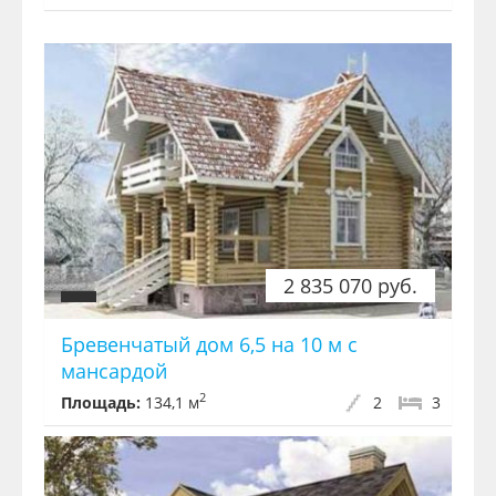
2 835 070 руб.
Бревенчатый дом 6,5 на 10 м с
мансардой
2
Площадь:
134,1 м
2
3