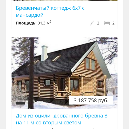
Бревенчатый коттедж 6x7 с
мансардой
2
Площадь:
91,3 м
2
2
3 187 758 руб.
Дом из оцилиндрованного бревна 8
на 11 м со вторым светом