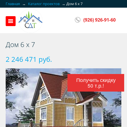
Главная
→
Каталог проектов
→
Дом 6 х 7
(926) 926-91-60
Дом 6 х 7
2 246 471 руб.
Получить скидку
50 т.р.!