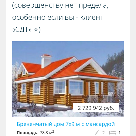
(совершенству нет предела,
особенно если вы - клиент
«СДТ» ⭐️)️
2 729 942 руб.
Бревенчатый дом 7x9 м с мансардой
2
Площадь:
78,8 м
2
1