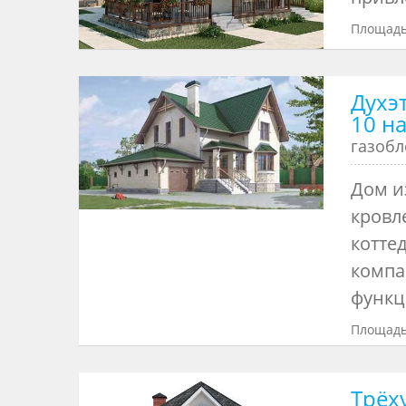
Площадь
Духэ
10 н
газоб
Дом и
кровл
котте
компа
функц
Площадь
Трёх