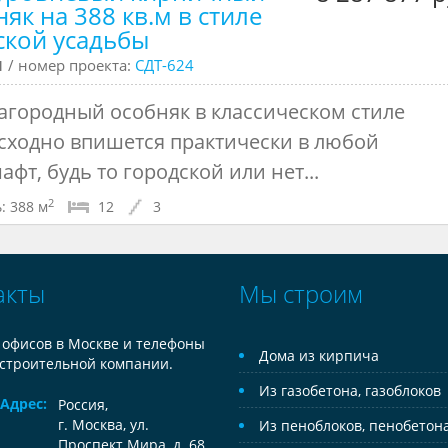
як на 388 кв.м в стиле
ской усадьбы
ч
/ номер проекта:
СДТ-624
загородный особняк в классическом стиле
сходно впишется практически в любой
фт, будь то городской или нет...
2
:
388 м
12
3
акты
Мы строим
 офисов в Москве и телефоны
Дома из кирпича
строительной компании.
Из газобетона, газоблоков
Адрес:
Россия
,
г. Москва, ул.
Из пеноблоков, пенобетон
Проспект Мира, д. 68