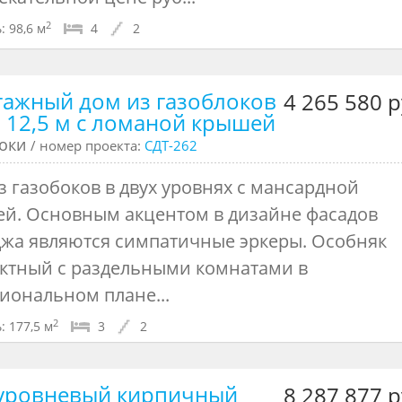
2
:
98,6 м
4
2
тажный дом из газоблоков
4 265 580 р
а 12,5 м с ломаной крышей
локи
/ номер проекта:
СДТ-262
з газобоков в двух уровнях с мансардной
ей. Основным акцентом в дизайне фасадов
джа являются симпатичные эркеры. Особняк
ктный с раздельными комнатами в
иональном плане...
2
:
177,5 м
3
2
уровневый кирпичный
8 287 877 р