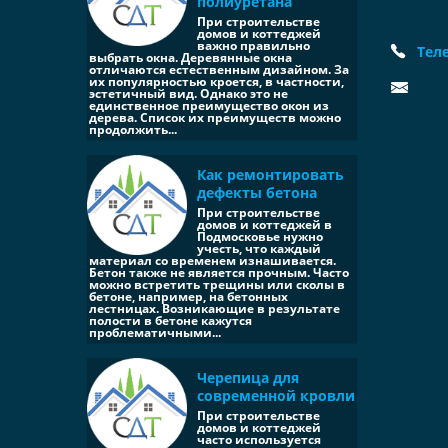
полиуретана
При строительстве
домов и коттеджей
важно правильно
Тел
выбрать окна. Деревянные окна
отличаются естественным дизайном. За
их популярностью кроется, в частности,
эстетичный вид. Однако это не
единственное преимущество окон из
дерева. Список их преимуществ можно
продолжить...
Как ремонтировать
дефекты бетона
При строительстве
домов и коттеджей в
Подмосковье нужно
учесть, что каждый
материал со временем изнашивается.
Бетон также не является прочным. Часто
можно встретить трещины или сколы в
бетоне, например, на бетонных
лестницах. Возникающие в результате
полости в бетоне кажутся
проблематичными...
Черепица для
современной кровли
При строительстве
домов и коттеджей
часто используется