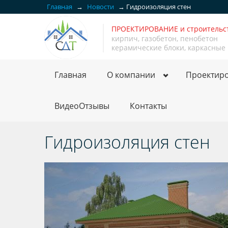
Главная
→
Новости
→
Гидроизоляция стен
ПРОЕКТИРОВАНИЕ и строитель
кирпич, газобетон, пенобетон
керамические блоки, каркасные
Главная
О компании
Проектир
ВидеоОтзывы
Контакты
Гидроизоляция стен