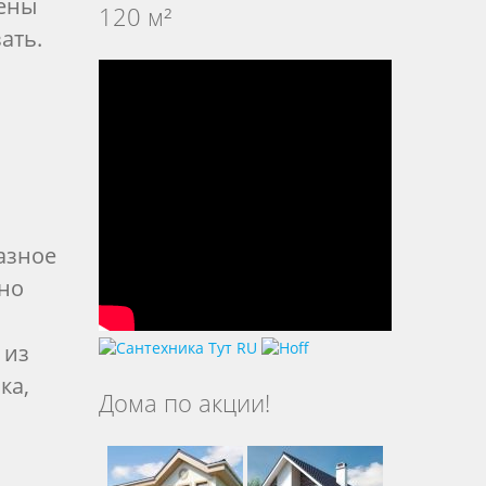
жены
120 м²
ать.
азное
но
 из
ка,
Дома по акции!