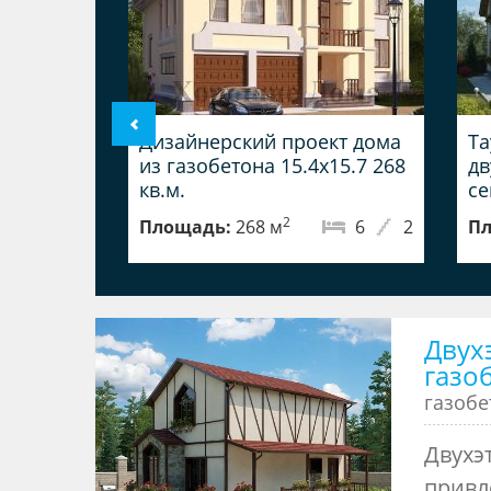
Дизайнерский проект дома
Та
из газобетона 15.4x15.7 268
дв
кв.м.
с
2
Площадь:
268 м
6
2
Пл
Двух
газо
газоб
Двухэ
привл