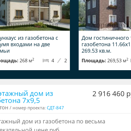
унхаус из газобетона с
Дом гостиничного 
умя входами на две
газобетона 11.66x1
емьи
269.53 кв.м.
2
2
ощадь:
268 м
4
2
Площадь:
269,53 м
этажный дом из
2 916 460 р
бетона 7x9,5
етон
/ номер проекта:
СДТ-847
тажный дом из газобетона по весьма
екательной цене руб...