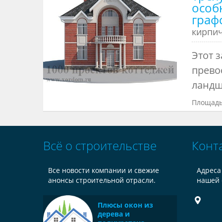
особн
граф
кирпи
Этот 
прево
ландша
Площадь
Всё о строительстве
Конт
Все новости компании и свежие
Адреса
анонсы строительной отрасли.
нашей 
Плюсы окон из
дерева и