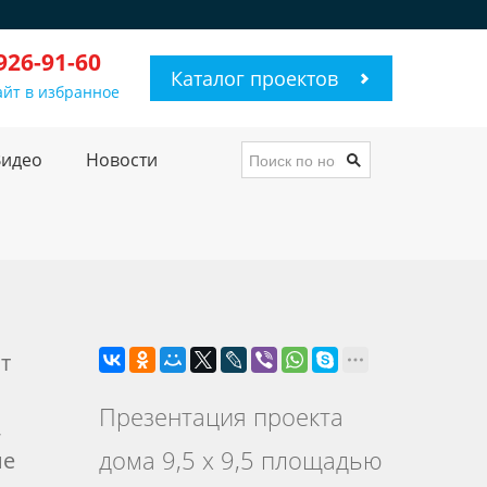
 926-91-60
Каталог проектов
айт в избранное
Видео
Новости
т
Презентация проекта
,
дома 9,5 х 9,5 площадью
не