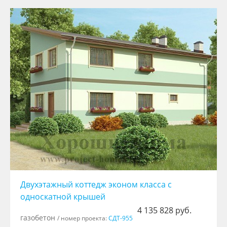
Двуxэтажный коттедж эконом класса с
односкатной крышей
4 135 828 руб.
газобетон
/ номер проекта:
СДТ-955