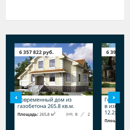
6 357 822 руб.
6 390 261
Современный дом из
Гостевой 
газобетона 265.8 кв.м.
в изыскан
12.2x19.1 
2
Площадь:
265,8 м
8
2
Площадь:
2