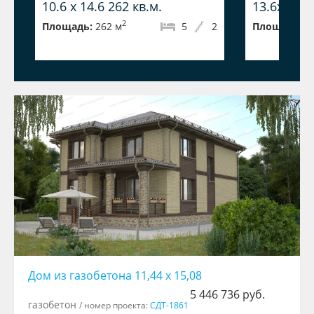
10.6 x 14.6 262 кв.м.
13.6x18.4 
2
Площадь:
262 м
5
2
Площадь:
2
Дом из газобетона 11,44 х 15,08
5 446 736 руб.
газобетон
/ номер проекта:
СДТ-1861