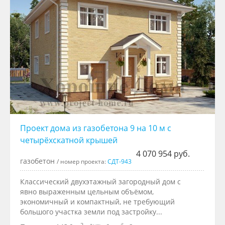
Проект дома из газобетона 9 на 10 м с
четырёxскатной крышей
4 070 954 руб.
газобетон
/ номер проекта:
СДТ-943
Классический двухэтажный загородный дом с
явно выраженным цельным объёмом,
экономичный и компактный, не требующий
большого участка земли под застройку...