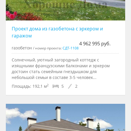
Проект дома из газобетона с эркером и
гаражом
4 962 995 руб.
газобетон
/ номер проекта:
СДТ-1108
Солнечный, уютный загородный коттедж с
изящными французскими балконами и эркером
достоин стать семейным гнездышком для
небольшой семьи в составе 3-5 человек...
2
Площадь:
192,1 м
5
2