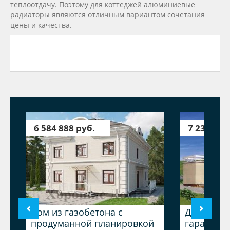
теплоотдачу. Поэтому для коттеджей алюминиевые
радиаторы являются отличным вариантом сочетания
цены и качества.
6 584 888 руб.
7 233 646
Дом из газобетона с
Дом из га
продуманной планировкой
гаражом 