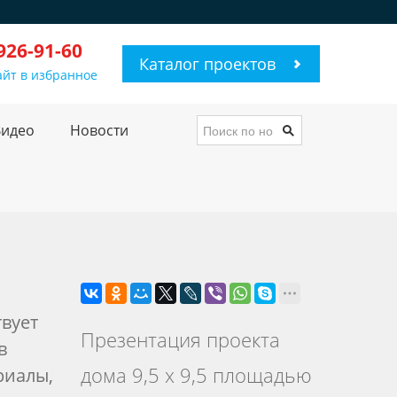
 926-91-60
Каталог проектов
айт в избранное
Видео
Новости
твует
Презентация проекта
в
дома 9,5 х 9,5 площадью
риалы,