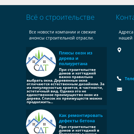
Всё о строительстве
Конт
Все новости компании и свежие
Адреса
анонсы строительной отрасли.
нашей 
Плюсы окон из
дерева и
полиуретана
При строительстве
домов и коттеджей
важно правильно
Тел
выбрать окна. Деревянные окна
отличаются естественным дизайном. За
их популярностью кроется, в частности,
эстетичный вид. Однако это не
единственное преимущество окон из
дерева. Список их преимуществ можно
продолжить...
Как ремонтировать
дефекты бетона
При строительстве
домов и коттеджей в
Подмосковье нужно