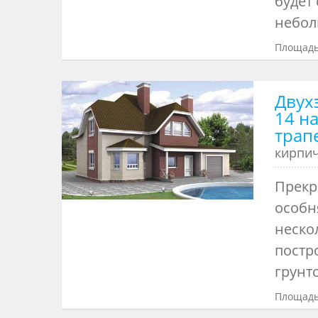
будет
небол
Площадь
Двух
14 н
трап
кирпи
Прекр
особн
неско
постр
грунто
Площадь