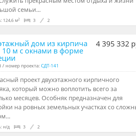
 служить прекрасным местом отдыха и жизни
ьшой семьи...
2
:
124,6 м
3
2
этажный дом из кирпича
4 395 332 р
а 10 м с окнами в форме
еции
ч
/ номер проекта:
СДТ-141
асный проект двухэтажного кирпичного
яка, который можно воплотить всего за
лько месяцев. Особняк предназначен для
ойки на ровных земельных участках со слож
м...
:
н/д
3
2