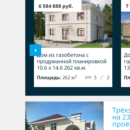
6 584 888 руб.
7
Дом из газобетона с
До
продуманной планировкой
га
10.6 x 14.6 262 кв.м.
13
2
Площадь:
262 м
5
2
Пл
Трёх
на 2
проё