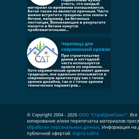
учесть, что каждый
материал со временем изнашивается.
Бетон также не является прочным. Часто
можно встретить трещины или сколы в
бетоне, например, на бетонных
лестницах. Возникающие в результате
полости в бетоне кажутся
проблематичными...
Черепица для
современной кровли
При строительстве
домов и коттеджей
часто используется
кровля из керамики.
Хотя керамическая кровля имеет давние
традиции, она идеально вписывается в
современную архитектуру как с точки
зрения дизайна, так и с точки зрения
технических параметров...
© Copyright 2004 - 2026
ООО "СтройДомТраст"
. Вс
копирование и/или перепечатка материалов пресл
обработки персональных данных
. Информация на 
публичной офертой.
Карта сайта