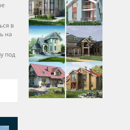
ое
ься в
ь на
ву под