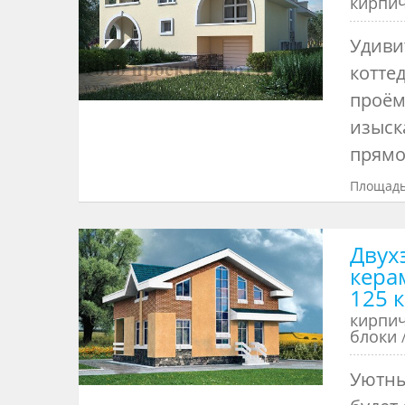
кирпи
Удиви
котте
проём
изыск
прямо
Площадь
Двух
кера
125 
кирпи
блоки
Уютны