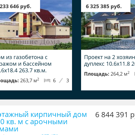
 233 646 руб.
6 325 385 руб.
м из газобетона с
Проект на 2 хозяин
ражом и бассейном
дуплекс 10.6x11.8 2
.6x18.4 263.7 кв.м.
2
Площадь:
264,2 м
2
ощадь:
263,7 м
6
3
этажный кирпичный дом
6 844 391 р
30 кв. м с арочными
мами