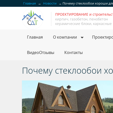
Главная
→
Новости
→
Почему стеклообои хороши для
ПРОЕКТИРОВАНИЕ и строитель
кирпич, газобетон, пенобетон
керамические блоки, каркасные
Главная
О компании
Проектир
ВидеоОтзывы
Контакты
Почему стеклообои х