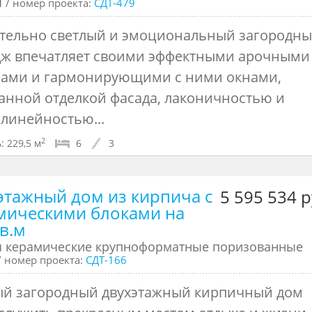
ч
/ номер проекта:
СДТ-479
тельно светлый и эмоциональный загородн
дж впечатляет своими эффектными арочными
ами и гармонирующими с ними окнами,
анной отделкой фасада, лаконичностью и
линейностью...
2
:
229,5 м
6
3
этажный дом из кирпича с
5 595 534 р
мическими блоками на
кв.м
ч керамические крупноформатные поризованные
/ номер проекта:
СДТ-166
й загородный двухэтажный кирпичный дом