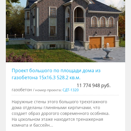
Проект большого по площади дома из
газобетона 15x16.3 528.2 кв.м.
11 774 948 руб.
газобетон
/ номер проекта:
СДТ-1320
Наружные стены этого большого трехэтажного
дома отделаны глиняными кирпичами, что
создает образ дорогого современного особняка.
На цокольном этаже находится тренажерная
комната и бассейн...