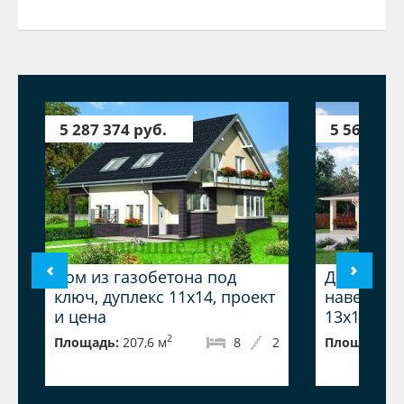
5 287 374 руб.
5 563 095
Дом из газобетона под
Дом из га
ключ, дуплекс 11x14, проект
навесом 
и цена
13x13.5 20
2
Площадь:
207,6 м
8
2
Площадь:
2