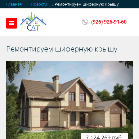
Главная
→
Новости
→
Ремонтируем шиферную крышу
(926) 926-91-60
Ремонтируем шиферную крышу
7 124 269 руб.