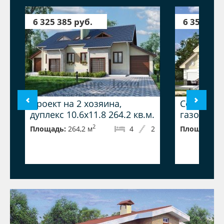
6 325 385 руб.
6 357 822
Проект на 2 хозяина,
Современ
дуплекс 10.6x11.8 264.2 кв.м.
газобетон
2
Площадь:
264,2 м
4
2
Площадь:
2