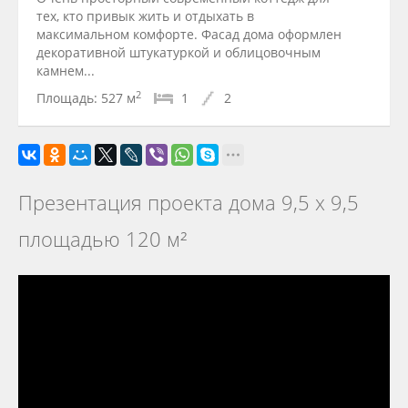
тех, кто привык жить и отдыхать в
максимальном комфорте. Фасад дома оформлен
декоративной штукатуркой и облицовочным
камнем...
2
Площадь:
527 м
1
2
Презентация проекта дома 9,5 х 9,5
площадью 120 м²