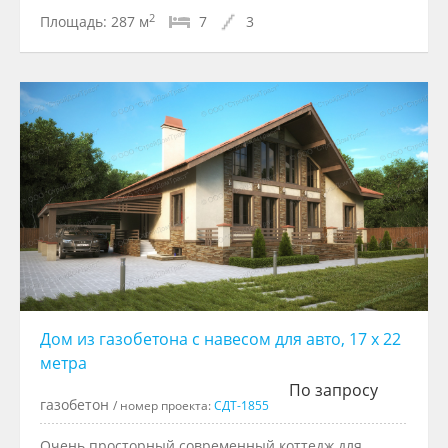
2
Площадь:
287 м
7
3
Дом из газобетона с навесом для авто, 17 х 22
метра
По запросу
газобетон
/ номер проекта:
СДТ-1855
Очень просторный современный коттедж для