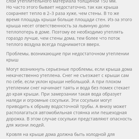
слои утеплительного материала толщиной 150 мм.
Но часто этого бывает недостаточно, так как крыша
сохраняет тепло в 2–3 раза хуже, чем стены. В то же
время площадь крыши больше площади стен.
Из-за
этого
крыша несет ответственность за львиную долю
теплопотерь в доме. Поэтому ее необходимо утеплять
гораздо лучше, чем стены дома, тем более что поток
теплого воздуха всегда поднимается вверх.
Проблемы, возникающие при недостаточном утеплении
крыш
Могут возникнуть серьезные проблемы, если крыша дома
некачественно утеплена. Снег не съезжает с крыши сам
по себе, если уклон крыши небольшой. А при плохом
утеплении снег начинает таять и вода без помех стекает
до края крыши. При замерзании такая вода образует
наледи и огромные сосульки. Эти сосульки могут
приводить к обрыву водосточной трубы. А внизу может
располагаться автомобильная стоянка или пешеходная
дорожка. В этом случае сосульки представляют опасность
для жизни людей.
Кровля на крыше дома должна быть холодной для