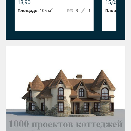
13,90
15,08
2
Площадь:
105 м
3
1
Площадь:
1