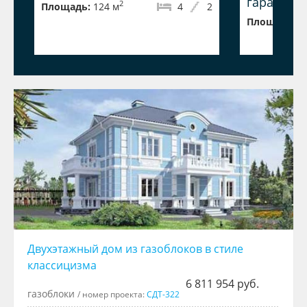
гаражом
2
Площадь:
124 м
4
2
Площадь:
1
Двухэтажный дом из газоблоков в стиле
классицизма
6 811 954 руб.
газоблоки
/ номер проекта:
СДТ-322