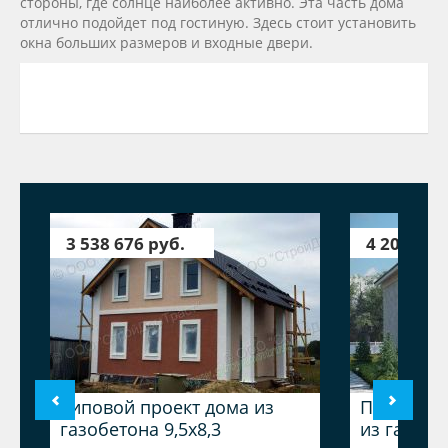
стороны, где солнце наиболее активно. Эта часть дома
отлично подойдет под гостиную. Здесь стоит установить
окна больших размеров и входные двери.
3 538 676 руб.
4 205 127
Типовой проект дома из
Проект д
газобетона 9,5x8,3
из газобет