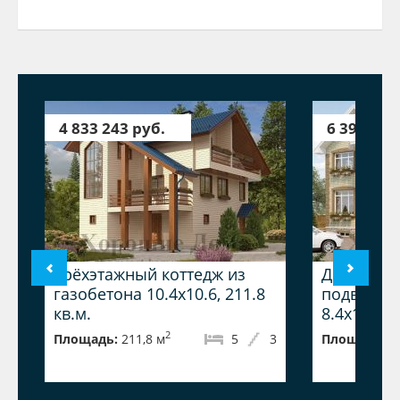
4 833 243 руб.
6 390 261
Трёхэтажный коттедж из
Дом из га
газобетона 10.4x10.6, 211.8
подвалом
кв.м.
8.4x13.8 2
2
Площадь:
211,8 м
5
3
Площадь:
2