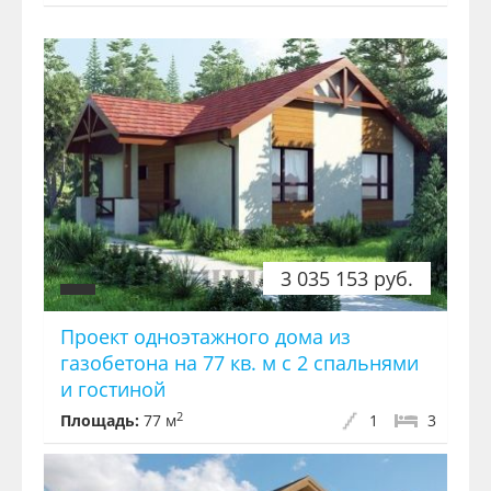
3 035 153 руб.
Проект одноэтажного дома из
газобетона на 77 кв. м с 2 спальнями
и гостиной
2
Площадь:
77 м
1
3