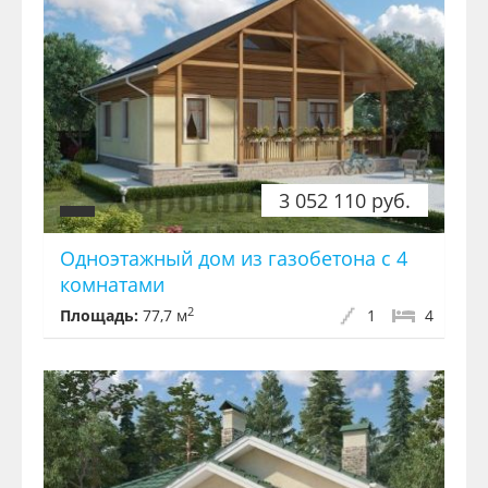
3 052 110 руб.
Одноэтажный дом из газобетона с 4
комнатами
2
Площадь:
77,7 м
1
4