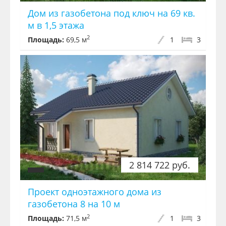
Дом из газобетона под ключ на 69 кв.
м в 1,5 этажа
2
Площадь:
69,5 м
1
3
2 814 722 руб.
Проект одноэтажного дома из
газобетона 8 на 10 м
2
Площадь:
71,5 м
1
3