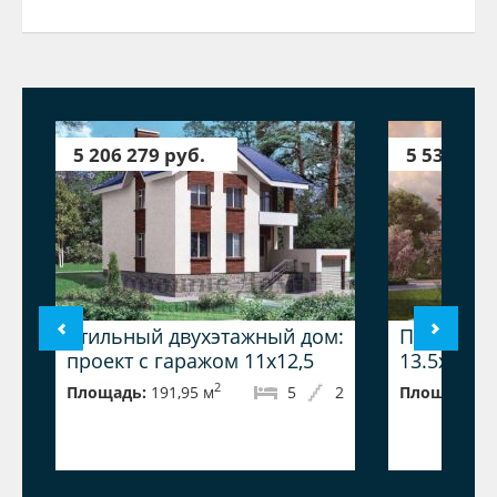
5 206 279 руб.
5 530 658
Стильный двухэтажный дом:
Проект до
проект с гаражом 11x12,5
13.5x14.8,
2
Площадь:
191,95 м
5
2
Площадь:
2