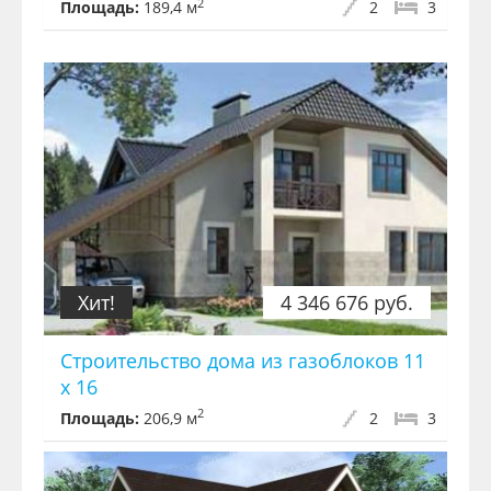
2
Площадь:
189,4 м
2
3
Хит!
4 346 676 руб.
Строительство дома из газоблоков 11
х 16
2
Площадь:
206,9 м
2
3