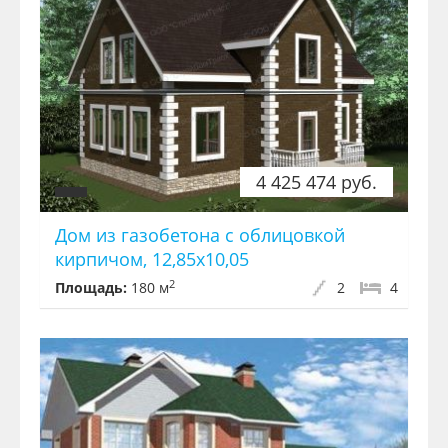
4 425 474 руб.
Дом из газобетона с облицовкой
кирпичом, 12,85x10,05
2
Площадь:
180 м
2
4