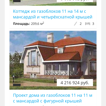
Коттедж из газоблоков 11 на 14 м с
мансардой и четырёхскатной крышей
2
Площадь:
209,6 м
2
3
4 216 924 руб.
Проект дома из газоблоков 11 на 11 м
с мансардой с фигурной крышей