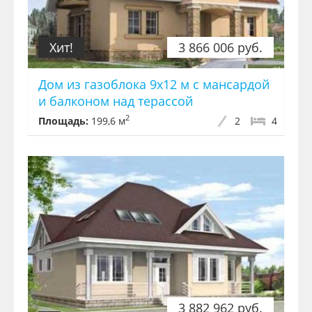
Хит!
3 866 006 руб.
Дом из газоблока 9х12 м с мансардой
и балконом над терассой
2
Площадь:
199,6 м
2
4
3 882 962 руб.