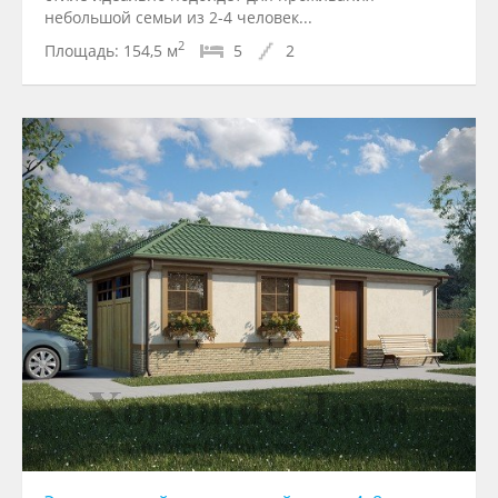
небольшой семьи из 2-4 человек...
2
Площадь:
154,5 м
5
2