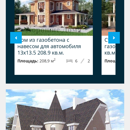
Дом из газобетона с
Стильный,
навесом для автомобиля
газобетона
13x13.5 208.9 кв.м.
кв.м.
2
Площадь:
208,9 м
6
2
Площадь:
2