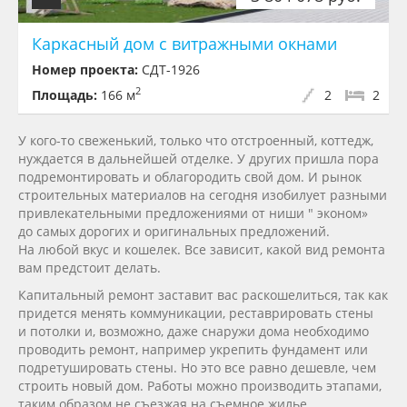
Каркасный дом с витражными окнами
Номер проекта:
СДТ-1926
2
Площадь:
166 м
2
2
У
кого-то
свеженький, только что отстроенный, коттедж,
нуждается в дальнейшей отделке. У других пришла пора
подремонтировать и облагородить свой дом. И рынок
строительных материалов на сегодня изобилует разными
привлекательными предложениями от ниши " эконом»
до самых дорогих и оригинальных предложений.
На любой вкус и кошелек. Все зависит, какой вид ремонта
вам предстоит делать.
Капитальный ремонт заставит вас раскошелиться, так как
придется менять коммуникации, реставрировать стены
и потолки и, возможно, даже снаружи дома необходимо
проводить ремонт, например укрепить фундамент или
подретушировать стены. Но это все равно дешевле, чем
строить новый дом. Работы можно производить этапами,
таким образом не съезжая на съемное жилье,