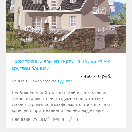
Трёхэтажный дом из кирпича на 296 кв.м с
круглой башней
7 460 710 руб.
кирпич
/ номер проекта:
СДТ-553
Необыкновенной красоты особняк в замковом
стиле оставляет неизгладимое впечатление
своей нетрадиционной формой, остроконечной
кровлей и оригинальной башней над входом...
2
Площадь:
295,8 м
4
3