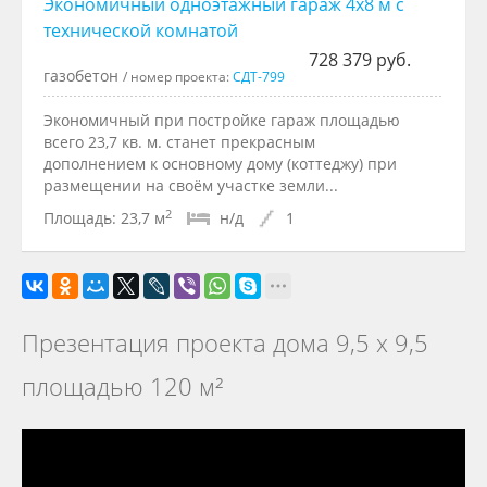
Экономичный одноэтажный гараж 4x8 м с
технической комнатой
728 379 руб.
газобетон
/ номер проекта:
СДТ-799
Экономичный при постройке гараж площадью
всего 23,7 кв. м. станет прекрасным
дополнением к основному дому (коттеджу) при
размещении на своём участке земли...
2
Площадь:
23,7 м
н/д
1
Презентация проекта дома 9,5 х 9,5
площадью 120 м²