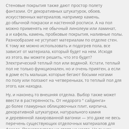
Стеновые покрытия также дают простор полету
фантазии. От декоративных штукатурок, обоев,
искусственных материалов, например камень,
до обычной покраски и настенной росписи. А на пол
можно применять не обычный линолеум или ламинат,
а и кафель, камень, пробковые покрытия, наливные полы.
Разнообразие не уступает материалам по отделке стен.
К тому же можно использовать и подогрев пола, все
зависит от материала, который будет на нем. Исходя
из этого, вы можете решить, что это будет?
Электрический теплый пол или водяной. Кстати, теплый
пол не только функционален, но и очень приятен, а если
в доме есть малыши, которые бегают босыми ногами
по полу или ползают на четвереньках, то теплый пол для
этого, как находка.
Ну, и
наконец-то
внешняя отделка. Выбор также может
ввести в растерянность. От недорого " сайдинга»
до более гламурных облицовочных плит, кирпича,
декоративной штукатурки, натурального камня
и деревянной лакированной вагонки — это даже не весь
перечень существующих отделочных материалов для