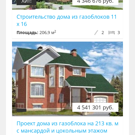
Хит!
4 346 676 руб.
Строительство дома из газоблоков 11
х 16
2
Площадь:
206,9 м
2
3
4 541 301 руб.
Проект дома из газоблока на 213 кв. м
с мансардой и цокольным этажом