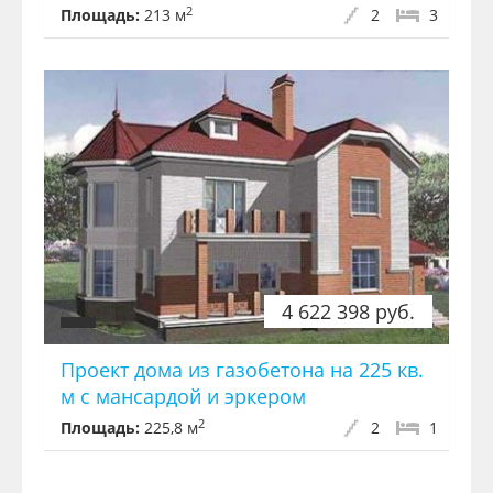
2
Площадь:
213 м
2
3
4 622 398 руб.
Проект дома из газобетона на 225 кв.
м с мансардой и эркером
2
Площадь:
225,8 м
2
1