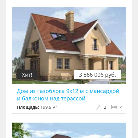
Хит!
3 866 006 руб.
Дом из газоблока 9х12 м с мансардой
и балконом над терассой
2
Площадь:
199,6 м
2
4