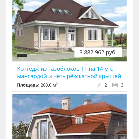
3 882 962 руб.
Коттедж из газоблоков 11 на 14 м с
мансардой и четырёхскатной крышей
2
Площадь:
209,6 м
2
3