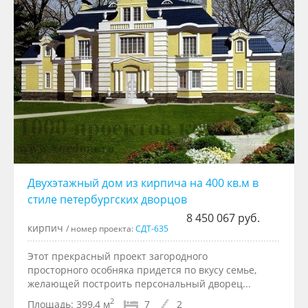
Двухэтажный дом из кирпича на 400 кв.м в
стиле петербургских дворцов
8 450 067 руб.
кирпич
/ номер проекта:
СДТ-635
Этот прекрасный проект загородного
просторного особняка придется по вкусу семье,
желающей построить персональный дворец...
2
Площадь:
399,4 м
7
2