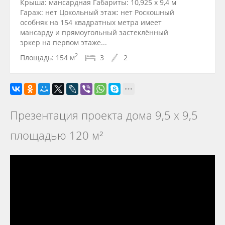
Крыша: мансардная Габариты: 10,925 x 9,4 м
Гараж: нет Цокольный этаж: нет Роскошный
особняк на 154 квадратных метра имеет
мансарду и прямоугольный застеклённый
эркер на первом этаже...
2
Площадь:
154 м
3
2
Презентация проекта дома 9,5 х 9,5
площадью 120 м²