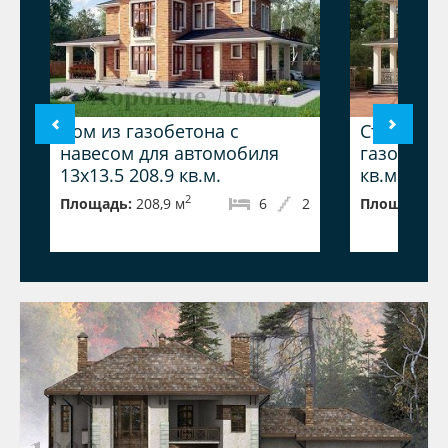
Дом из газобетона с
Стильный,
навесом для автомобиля
газобетона
13x13.5 208.9 кв.м.
кв.м.
2
Площадь:
208,9 м
6
2
Площадь:
2