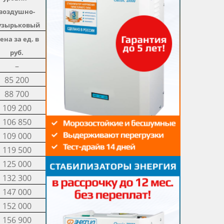
воздушно-
узырьковый
ена за ед. в
руб.
–
85 200
88 700
109 200
106 850
109 000
119 500
125 000
132 300
147 000
152 000
156 900