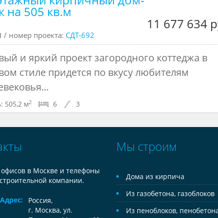
к на 505 кв.м
11 677 634 р
ч
/ номер проекта:
СДТ-692
вый и яркий проект загородного коттеджа в
вом стиле придется по вкусу любителям
вековья...
2
:
505,2 м
6
3
акты
Мы строим
 офисов в Москве и телефоны
Дома из кирпича
строительной компании.
Из газобетона, газоблоков
Адрес:
Россия
,
г. Москва, ул.
Из пеноблоков, пенобетон