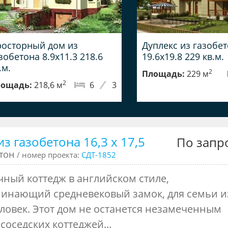
осторный дом из
Дуплекс из газобе
зобетона 8.9x11.3 218.6
19.6x19.8 229 кв.м.
.м.
2
Площадь:
229 м
2
ощадь:
218,6 м
6
3
з газобетона 16,3 х 17,5
По запр
етон
/ номер проекта:
СДТ-1852
чный коттедж в английском стиле,
инающий средневековый замок, для семьи и
еловек. Этот дом не останется незамеченным
соседских коттеджей...