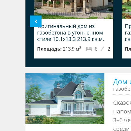
Оригинальный дом из
Пр
газобетона в утончённом
га
стиле 10.1x13.3 213.9 кв.м.
кв
2
Площадь:
213,9 м
6
2
Пл
Дом и
газоб
Сказо
напом
3–6 ч
среди 