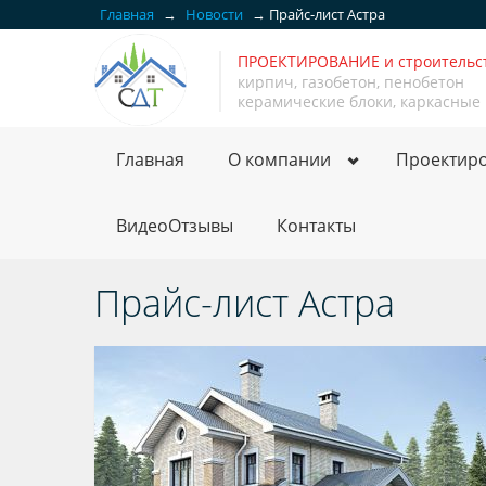
Главная
→
Новости
→
Прайс-лист Астра
ПРОЕКТИРОВАНИЕ и строитель
кирпич, газобетон, пенобетон
керамические блоки, каркасные
Главная
О компании
Проектир
ВидеоОтзывы
Контакты
Прайс-лист Астра