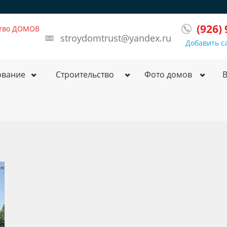
(926)
ство ДОМОВ
stroydomtrust@yandex.ru
Добавить с
ование
Строительство
Фото домов