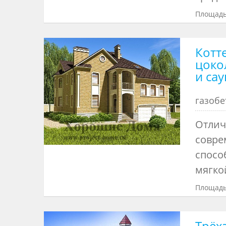
Площадь
Котт
цоко
и сау
газоб
Отлич
совре
спосо
мягко
Площадь
Трёх