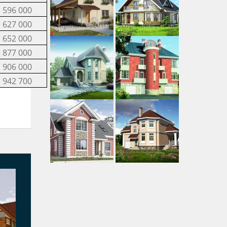
596 000
627 000
652 000
877 000
906 000
942 700
6 001 007 руб.
5