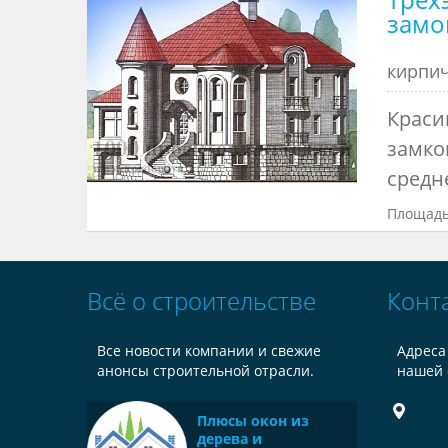
замо
кирпи
Краси
замко
средне
Площадь
Всё о строительстве
Конт
Все новости компании и свежие
Адреса
анонсы строительной отрасли.
нашей 
Плюсы окон из
дерева и