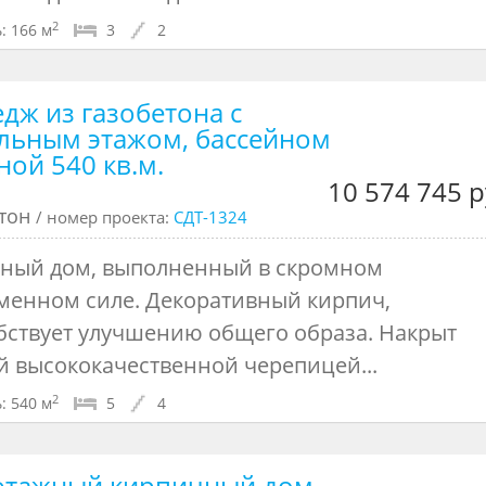
2
:
166 м
3
2
едж из газобетона с
льным этажом, бассейном
ной 540 кв.м.
10 574 745 р
етон
/ номер проекта:
СДТ-1324
ный дом, выполненный в скромном
менном силе. Декоративный кирпич,
бствует улучшению общего образа. Накрыт
й высококачественной черепицей...
2
:
540 м
5
4
этажный кирпичный дом-