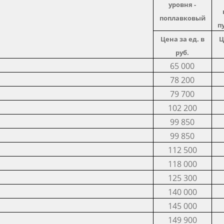
уровня -
поплавковый
п
Цена за ед. в
Ц
руб.
65 000
78 200
79 700
102 200
99 850
99 850
112 500
118 000
125 300
140 000
145 000
149 900