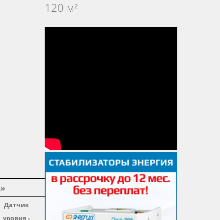
120 м²
А»
Датчик
уровня -