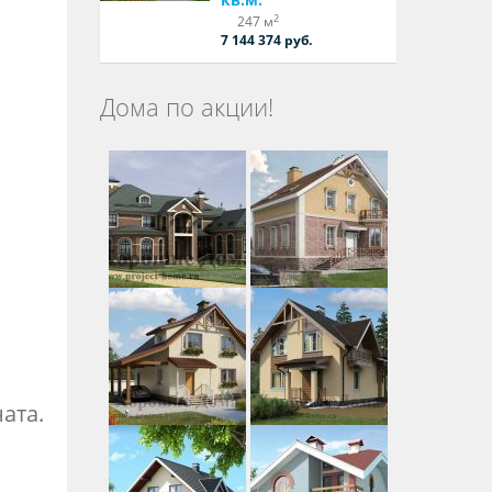
2
247 м
7 144 374 руб.
Дома по акции!
ната.