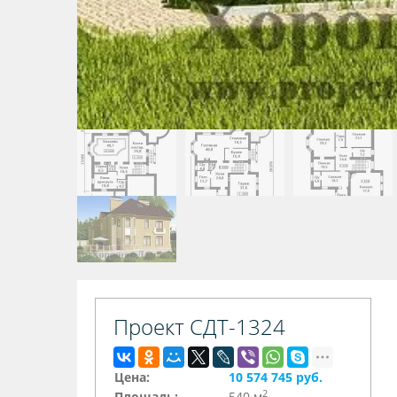
Проект СДТ-1324
Цена:
10 574 745 руб.
2
Площадь:
540 м