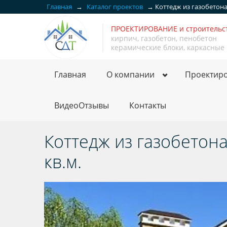
Главная
→
Каталог проектов
→
Коттедж из газобетона
ПРОЕКТИРОВАНИЕ и строитель
кирпич, газобетон, пенобетон
керамические блоки, каркасные
Главная
О компании
Проектир
ВидеоОтзывы
Контакты
Коттедж из газобетон
кв.м.