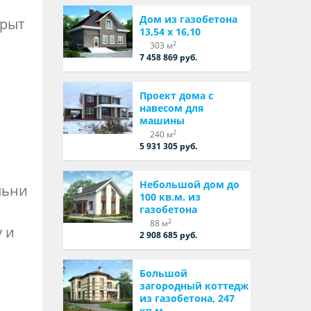
Дом из газобетона
крыт
13,54 х 16,10
2
303 м
7 458 869 руб.
Проект дома с
навесом для
машины
2
240 м
5 931 305 руб.
Небольшой дом до
льни
100 кв.м. из
газобетона
2
88 м
 и
2 908 685 руб.
Большой
загородный коттедж
из газобетона, 247
кв.м.