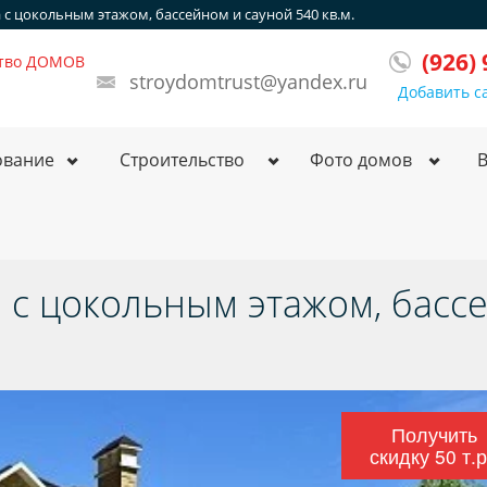
 с цокольным этажом, бассейном и сауной 540 кв.м.
(926)
ство ДОМОВ
stroydomtrust@yandex.ru
Добавить с
ование
Строительство
Фото домов
а с цокольным этажом, басс
Получить
скидку 50 т.р