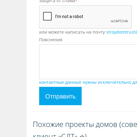
Защита от спама
*
или можете написать на почту
stroydomtrust
Пояснения
контактные данные нужны исключительно дл
Отправить
Похожие проекты домов (сове
клиент «СДТ» ⭐️)️