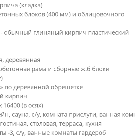
ирпича (кладка)
етонных блоков (400 мм) и облицовочного
и - обычный глиняный кирпич пластический
я, деревянная
обетонная рама и сборные ж.б блоки
)
ла» по деревянной обрешетке
ый кирпич
 16400 (в осях)
йн, сауна, с/у, комната прислуги, ванная ком
у, гостиная, столовая, терраса, кухня
ты -3, с/у, ванные комнаты гардероб