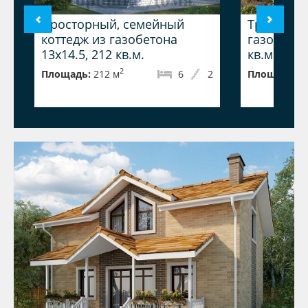
Просторный, семейный
Трёхэтажн
коттедж из газобетона
газобетона
13x14.5, 212 кв.м.
кв.м.
2
Площадь:
212 м
6
2
Площадь:
2