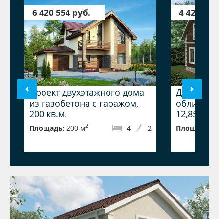
6 420 554 руб.
4 425 474
Проект двухэтажного дома
Дом из га
из газобетона с гаражом,
облицовк
200 кв.м.
12,85x10,
2
Площадь:
200 м
4
2
Площадь:
1