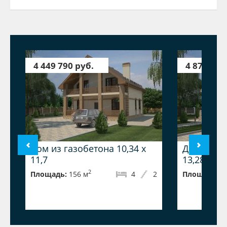
4 449 790 руб.
4 877 250
Дом из газобетона 10,34 х
Дом из га
11,7
13,28
2
Площадь:
156 м
4
2
Площадь:
1