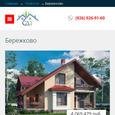
Главная
→
Новости
→
Бережково
(926) 926-91-60
Бережково
4 069 479 руб.