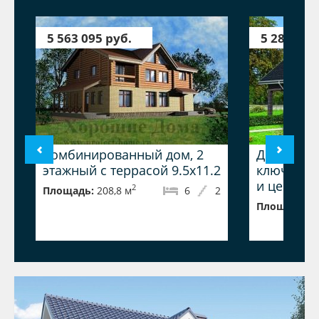
5 563 095 руб.
5 287 374
Комбинированный дом, 2
Дом из га
этажный с террасой 9.5x11.2
ключ, дуп
и цена
2
Площадь:
208,8 м
6
2
Площадь:
2