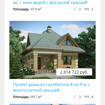
м2 с мансардой с фигурной крышей
2
Площадь:
97,9 м
2
2
2 814 722 руб.
Проект дома из газобетона 8 на 9 м с
многоскатной крышей
2
Площадь:
99,7 м
2
4