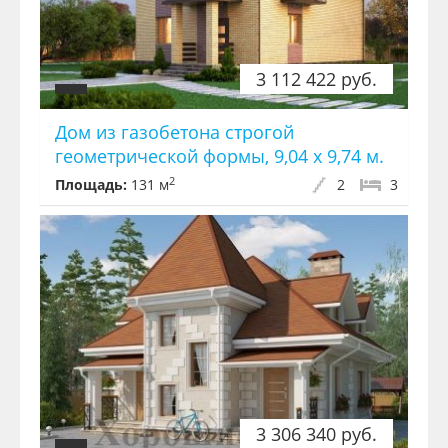
3 112 422 руб.
Дом из газобетона строгой
геометрической формы, 9,04 х 9,74 м.
2
Площадь:
131 м
2
3
3 306 340 руб.