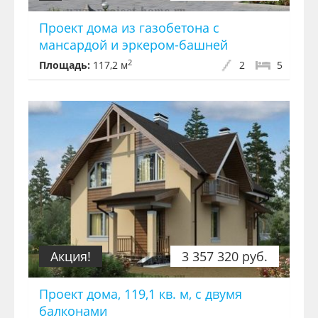
Проект дома из газобетона с
мансардой и эркером-башней
2
Площадь:
117,2 м
2
5
Акция!
3 357 320 руб.
Проект дома, 119,1 кв. м, с двумя
балконами