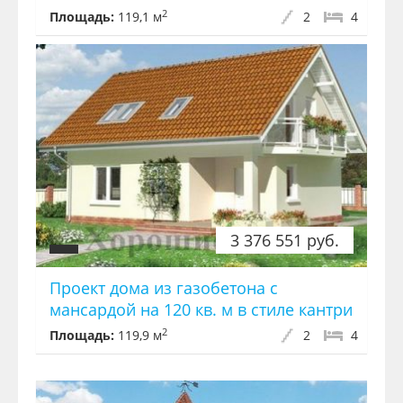
2
Площадь:
119,1 м
2
4
3 376 551 руб.
Проект дома из газобетона с
мансардой на 120 кв. м в стиле кантри
2
Площадь:
119,9 м
2
4