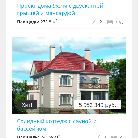
Проект дома 9х9 м с двускатной
крышей и мансардой
2
Площадь:
273,8 м
2
н/д
Хит!
5 952 349 руб.
Солидный коттедж с сауной и
бассейном
2
Площадь:
297,59 м
2
4