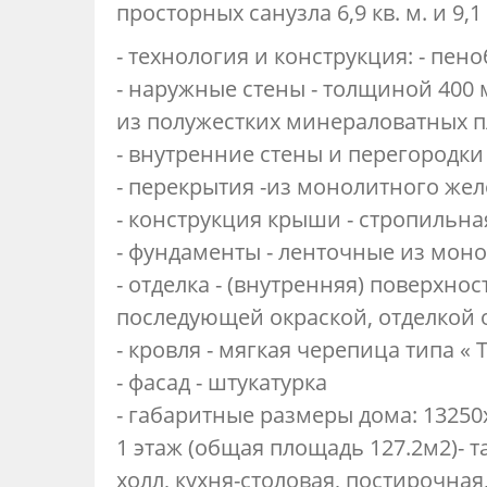
просторных санузла 6,9 кв. м. и 9,1 
- технология и конструкция: - пен
- наружные стены - толщиной 400
из полужестких минераловатных пл
- внутренние стены и перегородки
- перекрытия -из монолитного же
- конструкция крыши - стропильна
- фундаменты - ленточные из мон
- отделка - (внутренняя) поверхно
последующей окраской, отделкой 
- кровля - мягкая черепица типа «
- фасад - штукатурка
- габаритные размеры дома: 13250х
1 этаж (общая площадь 127.2м2)- т
холл, кухня-столовая, постирочная,