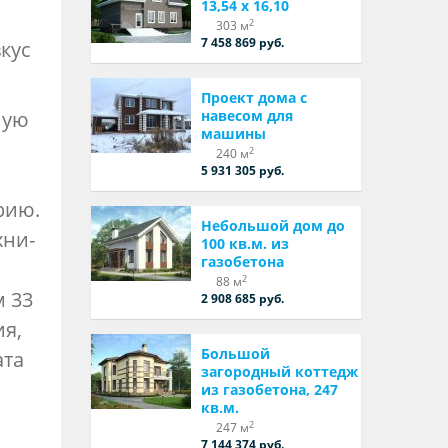
13,54 х 16,10
2
303 м
7 458 869 руб.
кус
Проект дома с
ную
навесом для
машины
2
240 м
5 931 305 руб.
рию.
Небольшой дом до
хни-
100 кв.м. из
газобетона
2
88 м
 33
2 908 685 руб.
ия,
Большой
ата
загородный коттедж
из газобетона, 247
кв.м.
2
247 м
7 144 374 руб.