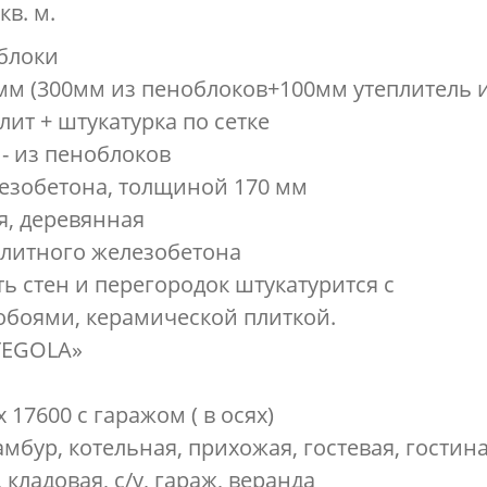
кв. м.
облоки
 мм (300мм из пеноблоков+100мм утеплитель 
ит + штукатурка по сетке
 - из пеноблоков
лезобетона, толщиной 170 мм
я, деревянная
олитного железобетона
сть стен и перегородок штукатурится с
обоями, керамической плиткой.
 TEGOLA»
 17600 с гаражом ( в осях)
амбур, котельная, прихожая, гостевая, гостина
 кладовая, с/у, гараж, веранда