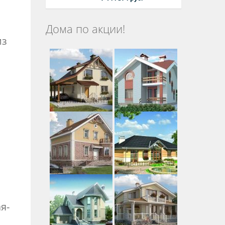
Дома по акции!
из
я-