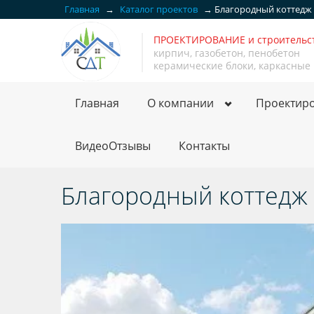
Главная
→
Каталог проектов
→
Благородный коттедж из
ПРОЕКТИРОВАНИЕ и строитель
кирпич, газобетон, пенобетон
керамические блоки, каркасные
Главная
О компании
Проектир
ВидеоОтзывы
Контакты
Благородный коттедж и