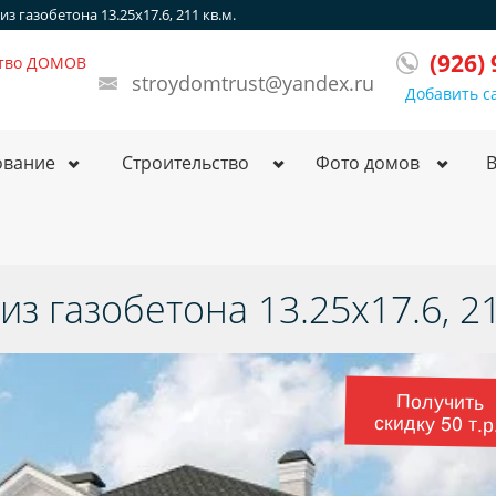
 газобетона 13.25x17.6, 211 кв.м.
(926)
ство ДОМОВ
stroydomtrust@yandex.ru
Добавить с
ование
Строительство
Фото домов
з газобетона 13.25x17.6, 21
Получить
скидку 50 т.р