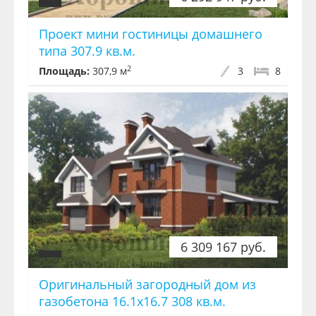
Проект мини гостиницы домашнего
типа 307.9 кв.м.
2
Площадь:
307,9 м
3
8
6 309 167 руб.
Оригинальный загородный дом из
газобетона 16.1x16.7 308 кв.м.