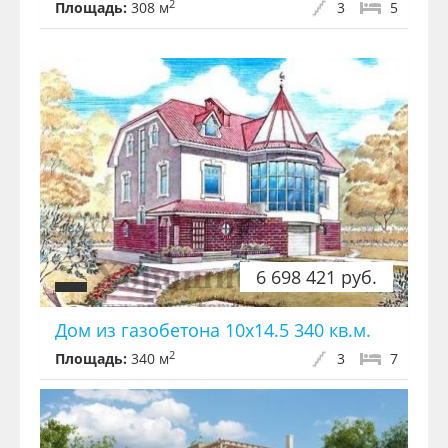
2
Площадь:
308 м
3
5
6 698 421 руб.
Дом из газобетона 10x14.5 340 кв.м.
2
Площадь:
340 м
3
7