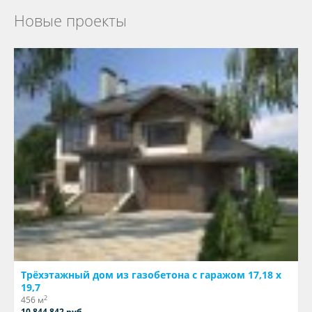
Новые проекты
Трёхэтажный дом из газобетона с гаражом 17,18 х
19,7
2
456 м
10 844 842 руб.