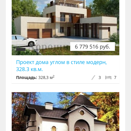
6 779 516 руб.
Проект дома углом в стиле модерн,
328.3 кв.м.
2
Площадь:
328,3 м
3
7