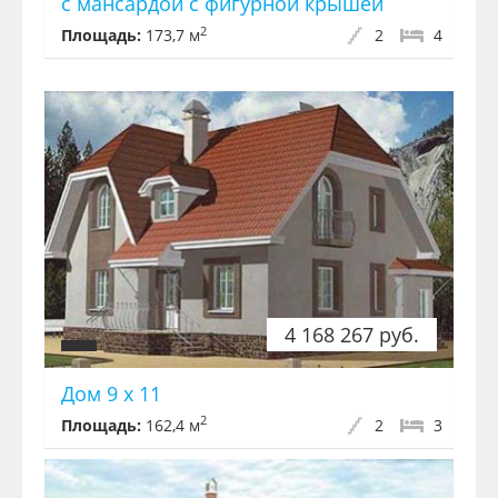
с мансардой с фигурной крышей
2
Площадь:
173,7 м
2
4
4 168 267 руб.
Дом 9 х 11
2
Площадь:
162,4 м
2
3