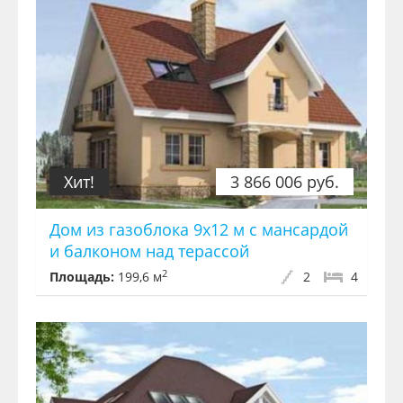
Хит!
3 866 006 руб.
Дом из газоблока 9х12 м с мансардой
и балконом над терассой
2
Площадь:
199,6 м
2
4