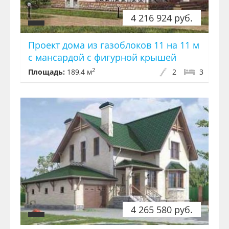
4 216 924 руб.
Проект дома из газоблоков 11 на 11 м
с мансардой с фигурной крышей
2
Площадь:
189,4 м
2
3
4 265 580 руб.