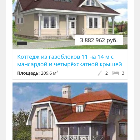
3 882 962 руб.
Коттедж из газоблоков 11 на 14 м с
мансардой и четырёхскатной крышей
2
Площадь:
209,6 м
2
3