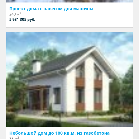
Проект дома с навесом для машины
2
240 м
5 931 305 руб.
Небольшой дом до 100 кв.м. из газобетона
2
88 м