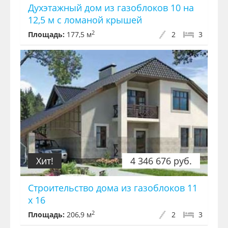
Духэтажный дом из газоблоков 10 на
12,5 м с ломаной крышей
2
Площадь:
177,5 м
2
3
Хит!
4 346 676 руб.
Строительство дома из газоблоков 11
х 16
2
Площадь:
206,9 м
2
3