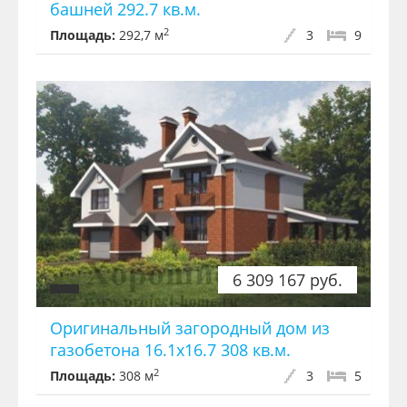
башней 292.7 кв.м.
2
Площадь:
292,7 м
3
9
6 309 167 руб.
Оригинальный загородный дом из
газобетона 16.1x16.7 308 кв.м.
2
Площадь:
308 м
3
5