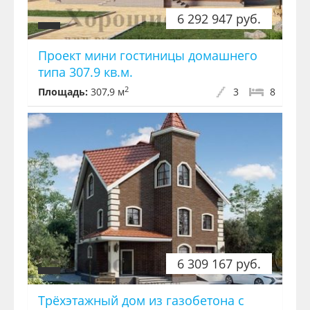
6 292 947 руб.
Проект мини гостиницы домашнего
типа 307.9 кв.м.
2
Площадь:
307,9 м
3
8
6 309 167 руб.
Трёхэтажный дом из газобетона с