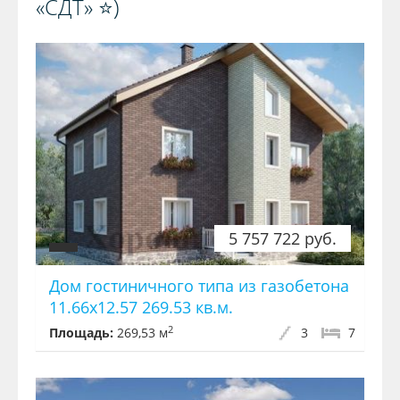
«СДТ» ⭐️)️
5 757 722 руб.
Дом гостиничного типа из газобетона
11.66x12.57 269.53 кв.м.
2
Площадь:
269,53 м
3
7