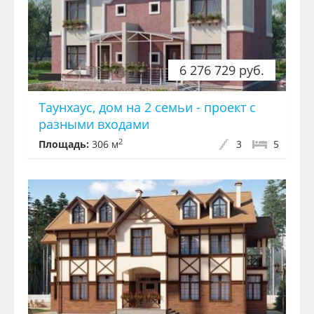
6 276 729 руб.
Таунхаус, дом на 2 семьи - проект с
разными входами
2
Площадь:
306 м
3
5