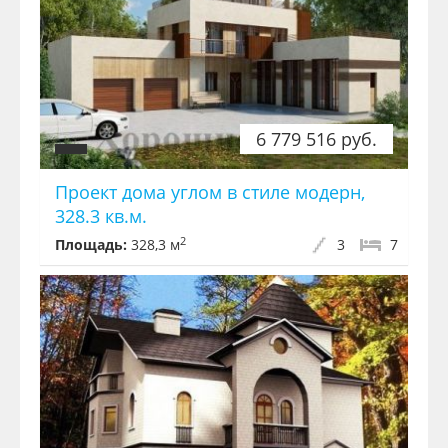
6 779 516 руб.
Проект дома углом в стиле модерн,
328.3 кв.м.
2
Площадь:
328,3 м
3
7