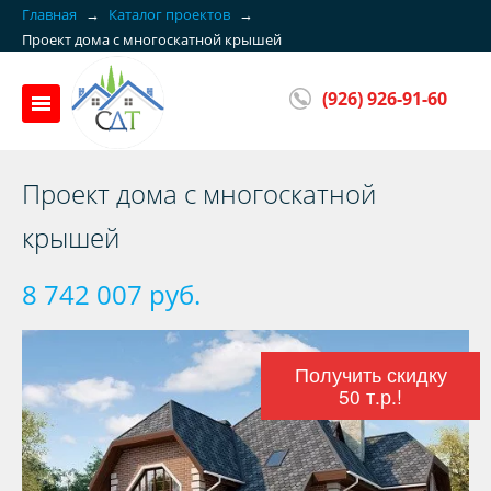
Главная
→
Каталог проектов
→
Проект дома с многоскатной крышей
(926) 926-91-60
Проект дома с многоскатной
крышей
8 742 007 руб.
Получить скидку
50 т.р.!