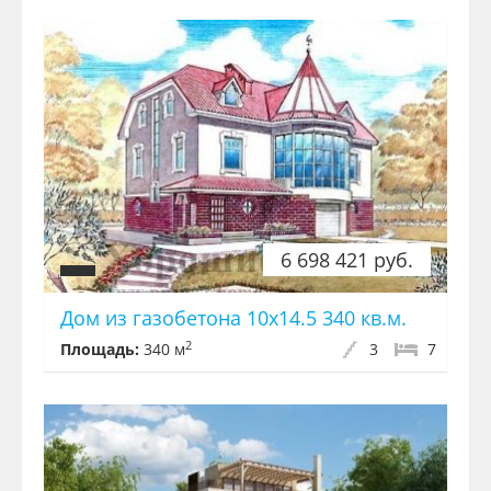
6 698 421 руб.
Дом из газобетона 10x14.5 340 кв.м.
2
Площадь:
340 м
3
7