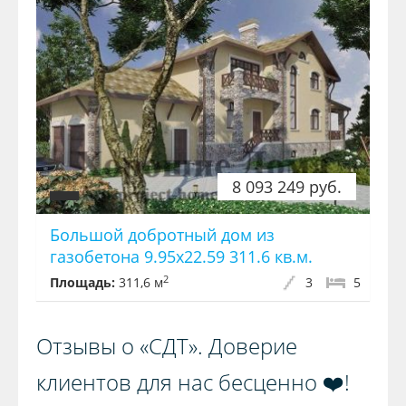
8 093 249 руб.
Большой добротный дом из
газобетона 9.95x22.59 311.6 кв.м.
2
Площадь:
311,6 м
3
5
Отзывы о «СДТ». Доверие
клиентов для нас бесценно ❤️!