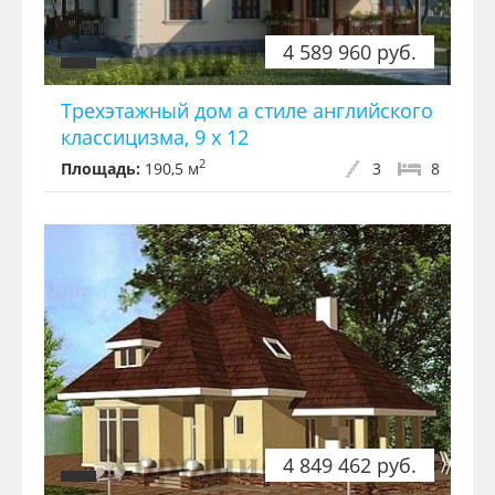
4 589 960 руб.
Трехэтажный дом а стиле английского
классицизма, 9 x 12
2
Площадь:
190,5 м
3
8
4 849 462 руб.