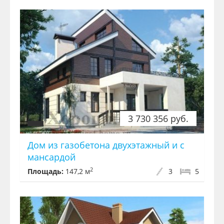
3 730 356 руб.
Дом из газобетона двуxэтажный и с
мансардой
2
Площадь:
147,2 м
3
5