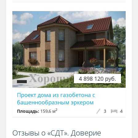
4 898 120 руб.
Проект дома из газобетона с
башеннообразным эркером
2
Площадь:
159,6 м
3
4
Отзывы о «СДТ». Доверие