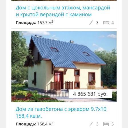
Дом с цокольным этажом, мансардой
и крытой верандой с камином
2
Площадь:
157,7 м
3
4
4 865 681 руб.
Дом из газобетона с эркером 9.7x10
158.4 кв.м.
2
Площадь:
158,4 м
3
5