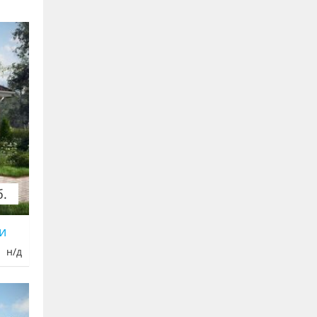
б.
и
н/д