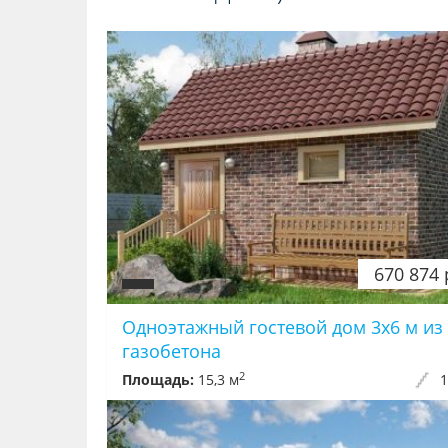
670 874 
Одноэтажный гостевой дом 3x6 м из
газобетона
2
Площадь:
15,3 м