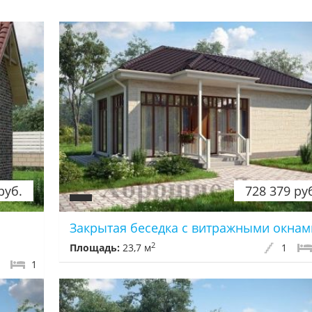
руб.
728 379 ру
Закрытая беседка с витражными окнам
2
Площадь:
23,7 м
1
1
1