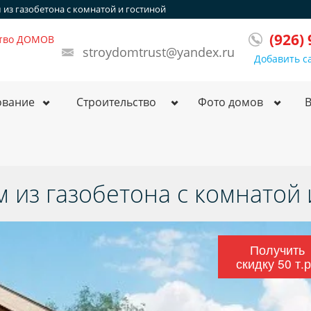
ом из газобетона с комнатой и гостиной
(926)
ство ДОМОВ
stroydomtrust@yandex.ru
Добавить с
ование
Строительство
Фото домов
ом из газобетона с комнатой
Получить
скидку 50 т.р