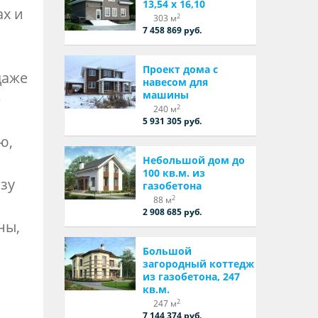
13,54 х 16,10
ах и
2
303 м
7 458 869 руб.
Проект дома с
даже
навесом для
машины
е
2
240 м
5 931 305 руб.
ю,
Небольшой дом до
100 кв.м. из
азу
газобетона
2
88 м
2 908 685 руб.
ны,
Большой
загородный коттедж
из газобетона, 247
кв.м.
ь
2
247 м
7 144 374 руб.