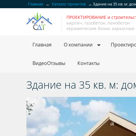
Главная
→
Каталог проектов
→
Здание на 35 кв. м: д
ПРОЕКТИРОВАНИЕ и строитель
кирпич, газобетон, пенобетон
керамические блоки, каркасные
Главная
О компании
Проектир
ВидеоОтзывы
Контакты
Здание на 35 кв. м: д