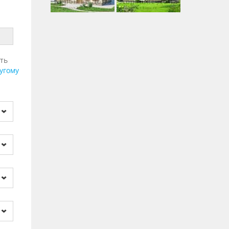
ть
угому