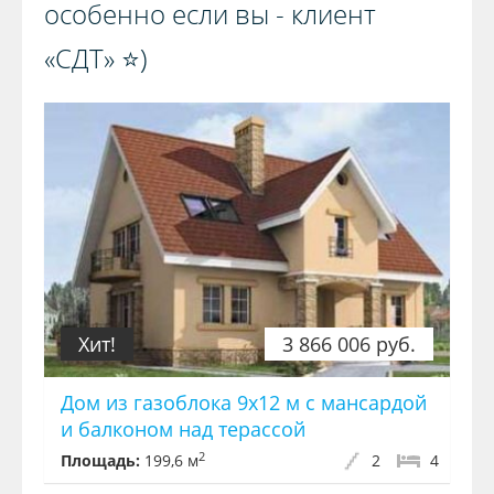
особенно если вы - клиент
«СДТ» ⭐️)️
Хит!
3 866 006 руб.
Дом из газоблока 9х12 м с мансардой
и балконом над терассой
2
Площадь:
199,6 м
2
4