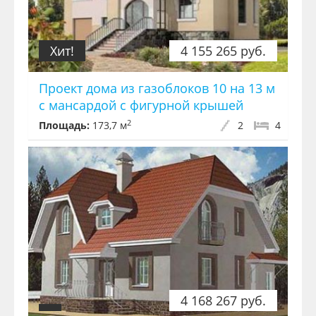
Хит!
4 155 265 руб.
Проект дома из газоблоков 10 на 13 м
с мансардой с фигурной крышей
2
Площадь:
173,7 м
2
4
4 168 267 руб.