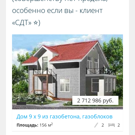
особенно если вы - клиент
«СДТ» ⭐️)️
2 712 986 руб.
Дом 9 х 9 из газобетона, газоблоков
2
Площадь:
156 м
2
2