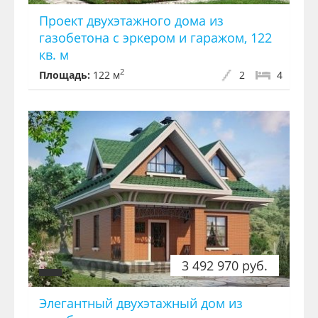
Проект двуxэтажного дома из
газобетона с эркером и гаражом, 122
кв. м
2
Площадь:
122 м
2
4
3 492 970 руб.
Элегантный двуxэтажный дом из