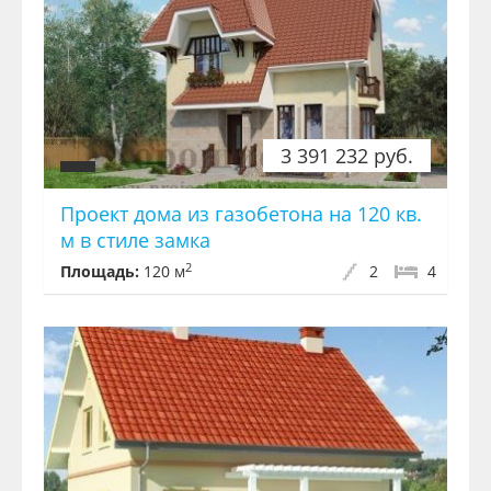
3 391 232 руб.
Проект дома из газобетона на 120 кв.
м в стиле замка
2
Площадь:
120 м
2
4