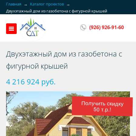
Главная
→
Каталог проектов
→
Двуxэтажный дом из газобетона с фигурной крышей
(926) 926-91-60
Двуxэтажный дом из газобетона с
фигурной крышей
4 216 924 руб.
Получить скидку
50 т.р.!