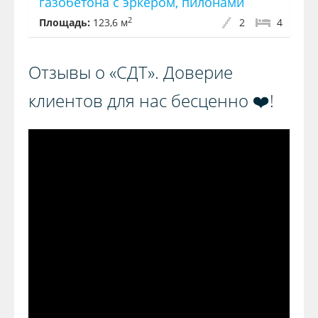
газобетона с эркером, пилонами
2
Площадь:
123,6 м
2
4
Отзывы о «СДТ». Доверие
клиентов для нас бесценно ❤️!