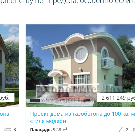
ршенству нет предела, особенно если в
руб.
2 611 249 ру
тона
Проект дома из газобетона до 100 кв. м
стиле модерн
2
2
3
Площадь:
92,8 м
2