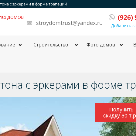
етона с эркерами в форме трапеций
(926)
ство ДОМОВ
stroydomtrust@yandex.ru
Добавить с
ование
Строительство
Фото домов
етона с эркерами в форме т
Получить
скидку 50 т.р