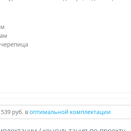
мм
кам
 черепица
 539 руб. в
оптимальной комплектации
мплектации / консультация по проекту