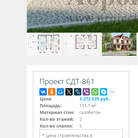
Проект СДТ-861
Цена:
3 272 539 руб.
2
Площадь:
111,1 м
Материал стен:
газобетон
Кол-во этажей:
2
Кол-во спален:
5
* цена строительства в