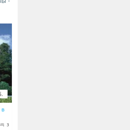
ы -
б.
 в
3