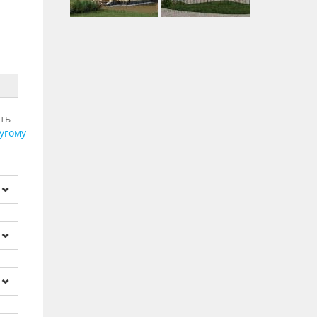
ть
угому