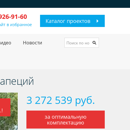
 926-91-60
Каталог проектов
айт в избранное
Видео
Новости
рапеций
3 272 539 руб.
.!
за оптимальную
комплектацию