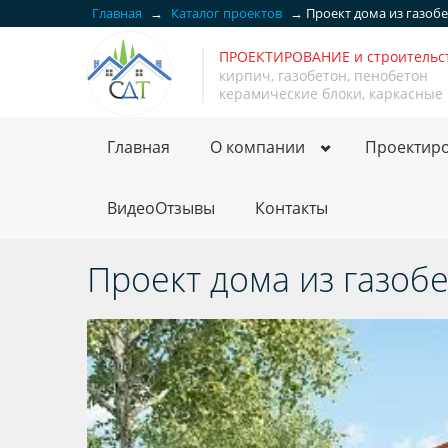
Главная
→
Каталог проектов
→
Проект дома из газоб
ПРОЕКТИРОВАНИЕ и строитель
кирпич, газобетон, пенобетон
керамические блоки, каркасные
Главная
О компании
Проектир
ВидеоОтзывы
Контакты
Проект дома из газоб