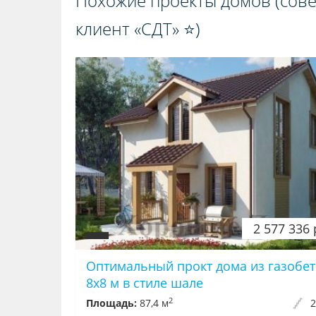
Похожие проекты домов (сове
клиент «СДТ» ⭐️)️
2 577 336 
Оптимальный прокт дома из газобе
8x8 м в стиле шале
2
Площадь:
87,4 м