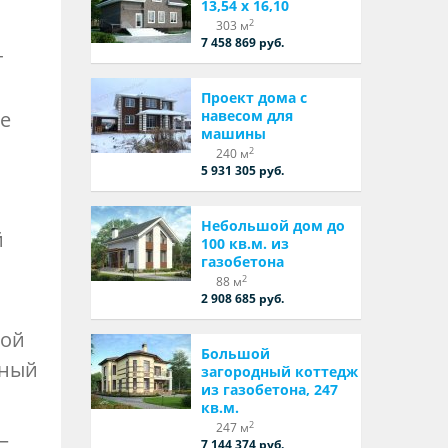
13,54 х 16,10
2
303 м
7 458 869 руб.
т
Проект дома с
ые
навесом для
машины
2
240 м
5 931 305 руб.
Небольшой дом до
й
100 кв.м. из
газобетона
2
88 м
2 908 685 руб.
шой
Большой
сный
загородный коттедж
из газобетона, 247
кв.м.
2
247 м
–
7 144 374 руб.