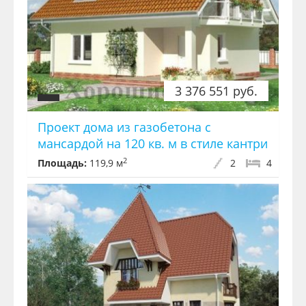
3 376 551 руб.
Проект дома из газобетона с
мансардой на 120 кв. м в стиле кантри
2
Площадь:
119,9 м
2
4