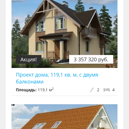
Акция!
3 357 320 руб.
Проект дома, 119,1 кв. м, с двумя
балконами
2
Площадь:
119,1 м
2
4