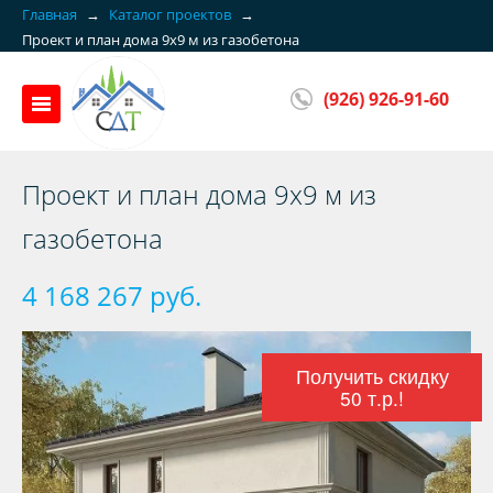
Главная
→
Каталог проектов
→
Проект и план дома 9x9 м из газобетона
(926) 926-91-60
Проект и план дома 9x9 м из
газобетона
4 168 267 руб.
Получить скидку
50 т.р.!