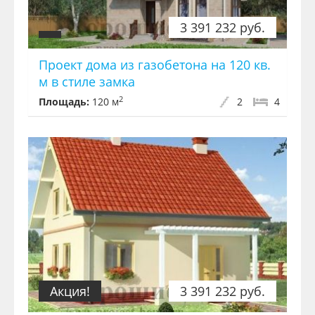
3 391 232 руб.
Проект дома из газобетона на 120 кв.
м в стиле замка
2
Площадь:
120 м
2
4
Акция!
3 391 232 руб.