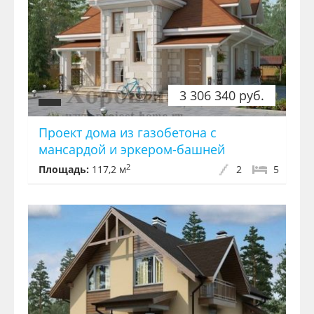
3 306 340 руб.
Проект дома из газобетона с
мансардой и эркером-башней
2
Площадь:
117,2 м
2
5