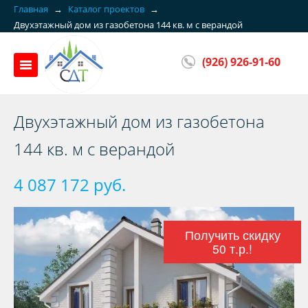
Главная
→
Каталог проектов
→
Двуxэтажный дом из газобетона 144 кв. м с верандой
(926) 926-91-60
Двуxэтажный дом из газобетона
144 кв. м с верандой
4 087 172 руб.
Получить скидку
50 т.р.!