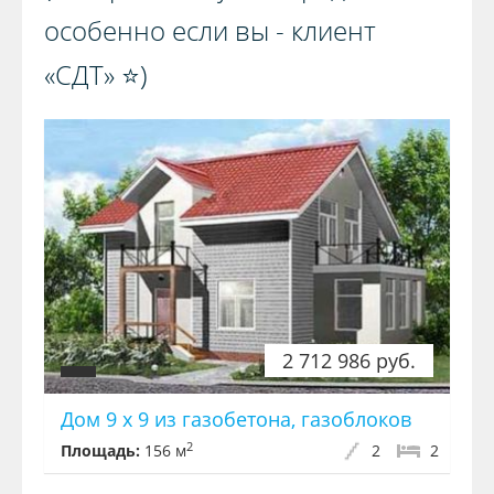
особенно если вы - клиент
«СДТ» ⭐️)️
2 712 986 руб.
Дом 9 х 9 из газобетона, газоблоков
2
Площадь:
156 м
2
2