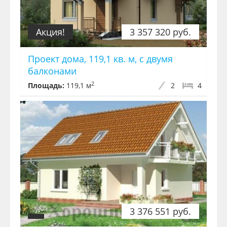
Акция!
3 357 320 руб.
Проект дома, 119,1 кв. м, с двумя
балконами
2
Площадь:
119,1 м
2
4
3 376 551 руб.