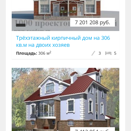
7 201 208 руб.
Трёхэтажный кирпичный дом на 306
кв.м на двоих хозяев
2
Площадь:
306 м
3
5