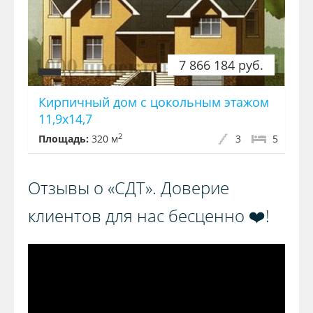
7 866 184 руб.
Кирпичный дом с цокольным этажом
11,9x14,7
2
Площадь:
320 м
3
5
Отзывы о «СДТ». Доверие
клиентов для нас бесценно ❤️!