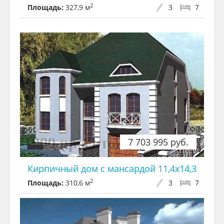
2
Площадь:
327,9 м
3
7
7 703 995 руб.
Кирпичный дом с мансардой 11,4x14,3
2
Площадь:
310,6 м
3
7