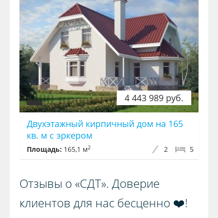
4 443 989 руб.
Двухэтажный кирпичный дом на 165
кв. м с эркером
2
Площадь:
165,1 м
2
5
Отзывы о «СДТ». Доверие
клиентов для нас бесценно ❤️!