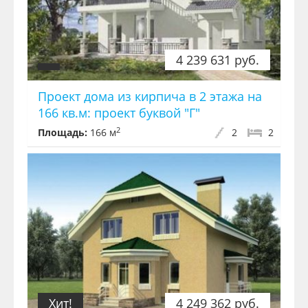
4 239 631 руб.
Проект дома из кирпича в 2 этажа на
166 кв.м: проект буквой "Г"
2
Площадь:
166 м
2
2
Хит!
4 249 362 руб.