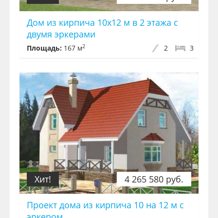
Дом из кирпича 10х12 м в 2 этажа с
двумя эркерами
2
Площадь:
167 м
2
3
Хит!
4 265 580 руб.
Проект дома из кирпича 10 на 12 м с
эркером