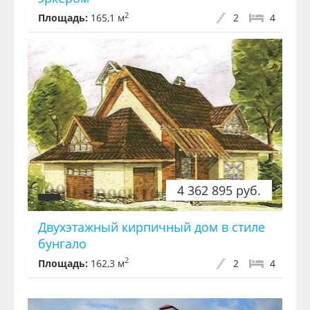
2
Площадь:
165,1 м
2
4
4 362 895 руб.
Двухэтажный кирпичный дом в стиле
бунгало
2
Площадь:
162,3 м
2
4