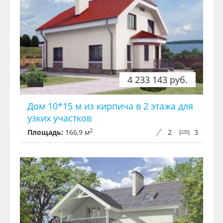
4 233 143 руб.
Дом 10*15 м из кирпича в 2 этажа для
узких участков
2
Площадь:
166,9 м
2
3