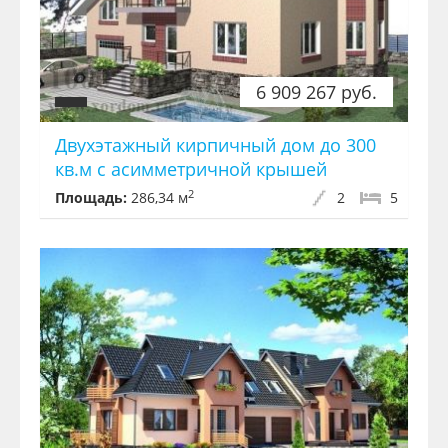
6 909 267 руб.
Двухэтажный кирпичный дом до 300
кв.м с асимметричной крышей
2
Площадь:
286,34 м
2
5