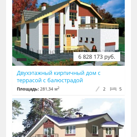
6 828 173 руб.
Двухэтажный кирпичный дом с
террасой с балюстрадой
2
Площадь:
281,34 м
2
5