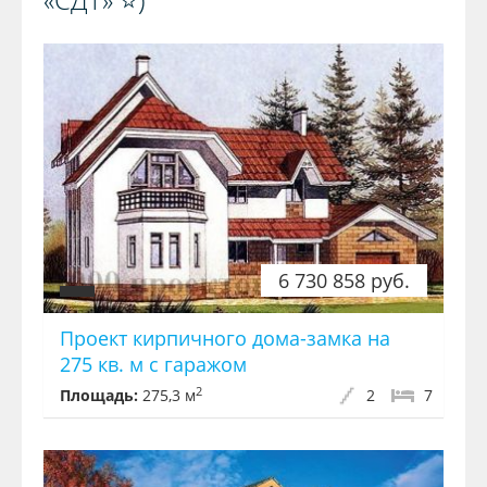
6 730 858 руб.
Проект кирпичного дома-замка на
275 кв. м с гаражом
2
Площадь:
275,3 м
2
7