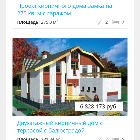
Проект кирпичного дома-замка на
275 кв. м с гаражом
2
Площадь:
275,3 м
2
7
6 828 173 руб.
Двухэтажный кирпичный дом с
террасой с балюстрадой
2
Площадь:
281,34 м
2
5