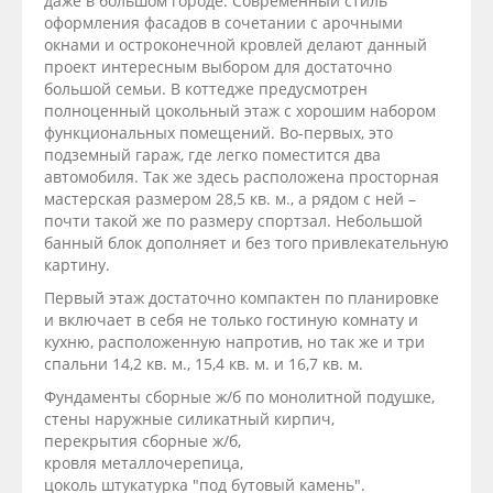
даже в большом городе. Современный стиль
оформления фасадов в сочетании с арочными
окнами и остроконечной кровлей делают данный
проект интересным выбором для достаточно
большой семьи. В коттедже предусмотрен
полноценный цокольный этаж с хорошим набором
функциональных помещений. Во-первых, это
подземный гараж, где легко поместится два
автомобиля. Так же здесь расположена просторная
мастерская размером 28,5 кв. м., а рядом с ней –
почти такой же по размеру спортзал. Небольшой
банный блок дополняет и без того привлекательную
картину.
Первый этаж достаточно компактен по планировке
и включает в себя не только гостиную комнату и
кухню, расположенную напротив, но так же и три
спальни 14,2 кв. м., 15,4 кв. м. и 16,7 кв. м.
Фундаменты сборные ж/б по монолитной подушке,
стены наружные силикатный кирпич,
перекрытия сборные ж/б,
кровля металлочерепица,
цоколь штукатурка "под бутовый камень".