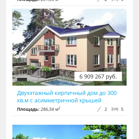
6 909 267 руб.
Двухэтажный кирпичный дом до 300
кв.м с асимметричной крышей
2
Площадь:
286,34 м
2
5