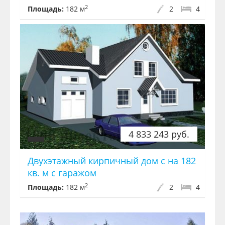
2
Площадь:
182 м
2
4
4 833 243 руб.
Двухэтажный кирпичный дом с на 182
кв. м с гаражом
2
Площадь:
182 м
2
4