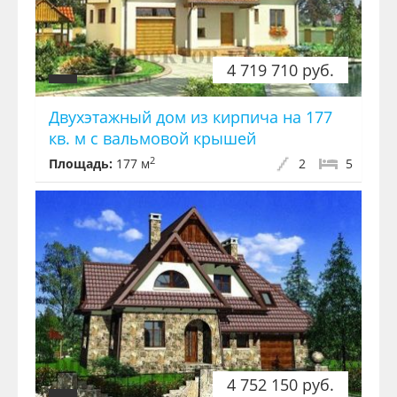
4 719 710 руб.
Двухэтажный дом из кирпича на 177
кв. м с вальмовой крышей
2
Площадь:
177 м
2
5
4 752 150 руб.