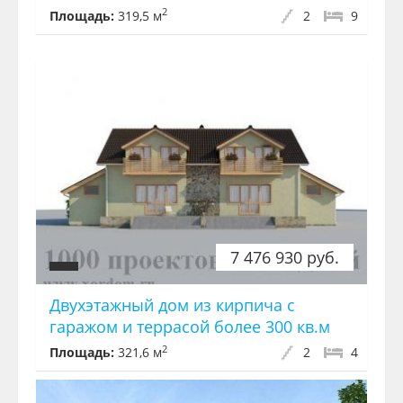
2
Площадь:
319,5 м
2
9
7 476 930 руб.
Двухэтажный дом из кирпича с
гаражом и террасой более 300 кв.м
2
Площадь:
321,6 м
2
4