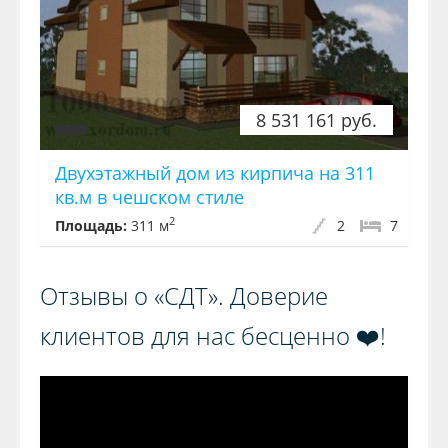
8 531 161 руб.
Двухэтажный дом из кирпича на 311
кв.м в чешском стиле
2
Площадь:
311 м
2
7
Отзывы о «СДТ». Доверие
клиентов для нас бесценно ❤️!