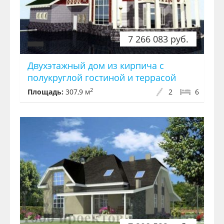
7 266 083 руб.
Двухэтажный дом из кирпича с
полукруглой гостиной и террасой
2
Площадь:
307,9 м
2
6