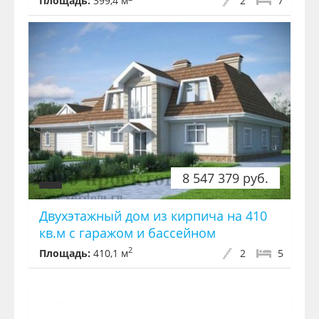
Площадь:
399,4 м
2
7
8 547 379 руб.
Двухэтажный дом из кирпича на 410
кв.м с гаражом и бассейном
2
Площадь:
410,1 м
2
5