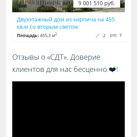
9 001 510 руб.
Двухэтажный дом из кирпича на 455
кв.м со вторым светом
2
Площадь:
455,3 м
2
7
Отзывы о «СДТ». Доверие
клиентов для нас бесценно ❤️!